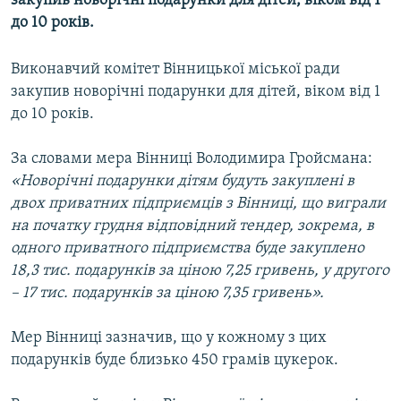
закупив новорічні подарунки для дітей, віком від 1
МУЛЬТИМЕДІА
до 10 років.
ФОТО
Виконавчий комітет Вінницької міської ради
СПЕЦПРОЄКТИ
закупив новорічні подарунки для дітей, віком від 1
ПОДКАСТИ
до 10 років.
За словами мера Вінниці Володимира Гройсмана:
КРИМ РЕАЛІЇ
«Новорічні подарунки дітям будуть закуплені в
РУС
двох приватних підприємців з Вінниці, що виграли
УКР
на початку грудня відповідний тендер, зокрема, в
одного приватного підприємства буде закуплено
КТАТ
18,3 тис. подарунків за ціною 7,25 гривень, у другого
– 17 тис. подарунків за ціною 7,35 гривень».
ДОЛУЧАЙСЯ!
Мер Вінниці зазначив, що у кожному з цих
подарунків буде близько 450 грамів цукерок.