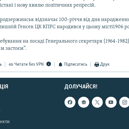
істані і нову хвилю політичних репресій.
продзержинськ відзначає 100-річчя від дня народженн
лишній Генсек ЦК КПРС народився у цьому місті1906 ро
ебування на посаді Генерального секретаря (1964-1982
м застоєм”.
ь
Читати без VPN
Підписатись
Друк
ЦІЯ
ДОЛУЧАЙСЯ!
с
пекти