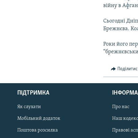
війну в Афган
Сьогодні Дні
Брежнєва. Ко
Роки його пер
“брежнєвськи
Поділитис
КРИМ РЕАЛІЇ
РУС
ПІДТРИМКА
ІНФОРМА
УКР
КТАТ
Як слухати
Про нас
Мобільний додаток
Наш кодек
ДОЛУЧАЙСЯ!
Поштова розсилка
Правові ас