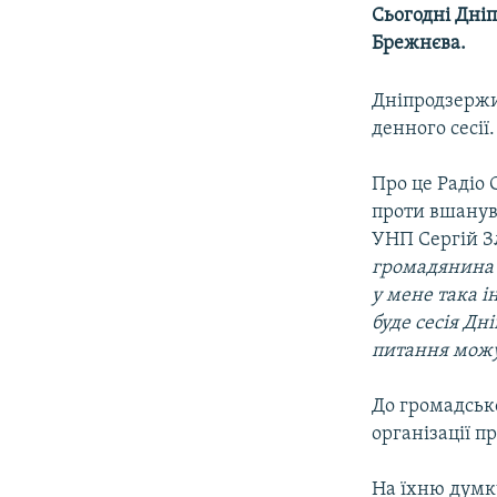
МУЛЬТИМЕДІА
Сьогодні Дні
ФОТО
Брежнєва.
СПЕЦПРОЄКТИ
Дніпродзержи
ПОДКАСТИ
денного сесії.
Про це Радіо 
проти вшанува
УНП Сергій 
громадянина м
у мене така і
буде сесія Дн
питання можут
До громадсько
організації п
На їхню думку