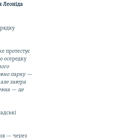
я Леоніда
орядку
ке протестує
го осередку
ного
совно парку —
але завтра
певна — це
мадські
ння — через