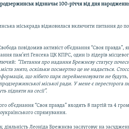
продзержинськ відзначає 100-річчя від дня народженн
нська міськрада відмовилася включити питання до п
Свобода повідомив активіст об’єднання “Своя правда”, я
ння пам’яті Генсека ЦК КПРС, один із лідерів місцево
Злючий:
“Питання про надання Брежнєву статусу почес
іста знято, оскільки посмертно це не надається. Сто
нформація, що нібито парк перейменовувати не будуть, 
іпродзержинської міської ради. У мене є пересторога 
ь підняти на сесії”.
го об’єднання “Своя правда” входять 8 партій та 4 гро
роукраїнського спрямування.
, діяльність Леоніда Брежнєва заслуговує на засудже