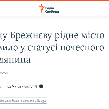
ду Брежнєву рідне місто
ило у статусі почесного
дянина
15:52
ь
Читати без VPN
обода як бажане джерело в Google