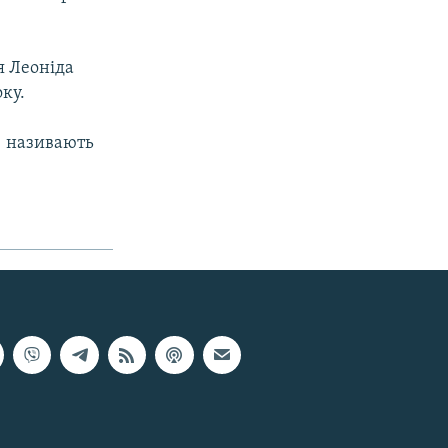
я Леоніда
ку.
) називають