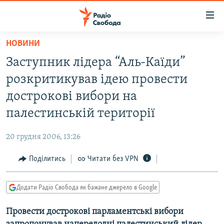
Доступність
посилання
Перейти
НОВИНИ
до
РАДІО СВОБОДА – 70 РОКІВ
Заступник лідера “Аль-Каїди”
основного
ВСЕ ЗА ДОБУ
матеріалу
розкритикував ідею провести
СТАТТІ
Перейти
дострокові вибори на
до
ВІЙНА
ПОЛІТИКА
палестинській території
основної
РОСІЙСЬКА «ФІЛЬТРАЦІЯ»
ЕКОНОМІКА
навігації
20 грудня 2006, 13:26
Перейти
ДОНБАС.РЕАЛІЇ
СУСПІЛЬСТВО
до
Поділитись
Читати без VPN
КРИМ.РЕАЛІЇ
КУЛЬТУРА
пошуку
ТИ ЯК?
СПОРТ
Додати Радіо Свобода як бажане джерело в Google
СХЕМИ
УКРАЇНА
Провести дострокові парламентські вибори
КИТАЙ.ВИКЛИКИ
СВІТ