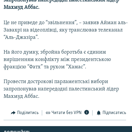
запропонував напередодні палестинський лідер
МУЛЬТИМЕДІА
Махмуд Аббас.
ФОТО
Це не приведе до “звільнення”, – заявив Айман аль-
СПЕЦПРОЄКТИ
Завахрі на відеоплівці, яку транслював телеканал
ПОДКАСТИ
“Аль-Джазіра”.
На його думку, збройна боротьба є єдиним
КРИМ РЕАЛІЇ
вирішенням конфлікту між президентською
РУС
фракцією “Фатх” та рухом “Хамас”.
УКР
Провести дострокові парламентські вибори
КТАТ
запропонував напередодні палестинський лідер
Махмуд Аббас.
ДОЛУЧАЙСЯ!
Поділитись
Читати без VPN
Підписатись