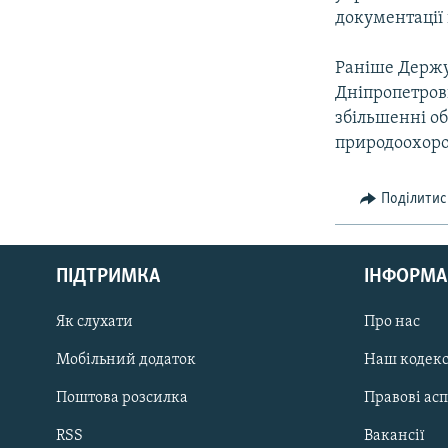
документації
Раніше Держу
Дніпропетров
збільшенні об
природоохоро
Поділитис
КРИМ РЕАЛІЇ
РУС
ПІДТРИМКА
ІНФОРМА
УКР
КТАТ
Як слухати
Про нас
Мобільний додаток
Наш кодек
ДОЛУЧАЙСЯ!
Поштова розсилка
Правові ас
RSS
Вакансії