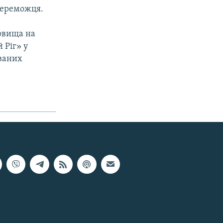
переможця.
овища на
 Ріг» у
ованих