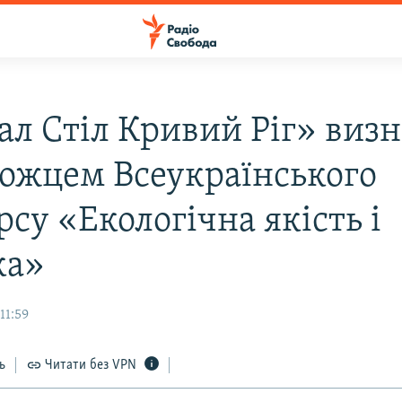
ал Стіл Кривий Ріг» виз
ожцем Всеукраїнського
су «Екологічна якість і
ка»
11:59
ь
Читати без VPN