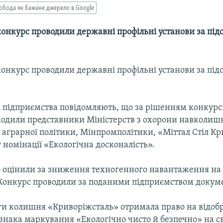
обода як бажане джерело в Google
конкурс проводили державні профільні установи за пі
конкурс проводили державні профільні установи за пі
 підприємства повідомляють, що за рішенням конкурсно
входили представники Міністерств з охорони навколиш
аграрної політики, Мінпромполітики, «Міттал Стіл Кр
номінації «Екологічна досконалість».
 оцінили за зниження техногенного навантаження н
Конкурс проводили за поданими підприємством докум
ги колишня «Криворіжсталь» отримала право на відо
знака маркування «Екологічно чисто й безпечно» на с