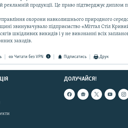
 й рекламній продукції. Це право підтверджує диплом 
правління охорони навколишнього природного серед
щині звинувачувало підприємство «Міттал Стіл Кривий
сягів шкідливих викидів і у не виконанні всіх заплан
нних заходів.
ь
Читати без VPN
Підписатись
Друк
ЦІЯ
ДОЛУЧАЙСЯ!
с
пекти