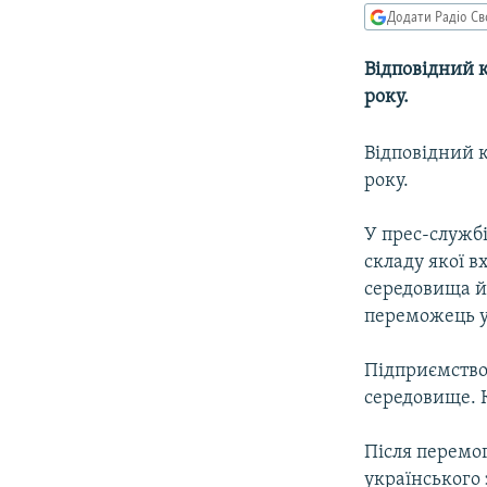
МУЛЬТИМЕДІА
Додати Радіо Св
ФОТО
Відповідний 
СПЕЦПРОЄКТИ
року.
ПОДКАСТИ
Відповідний 
року.
У прес-службі
складу якої 
середовища й 
переможець у 
Підприємство
середовище. 
Після перемо
українського 