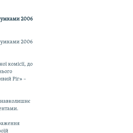
дсумками 2006
дсумками 2006
ї комісії, до
нього
ивий Ріг» –
а навколишнє
ентами.
браження
воїй