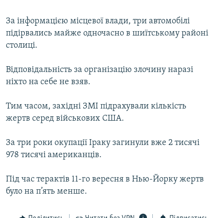
МУЛЬТИМЕДІА
За інформацією місцевої влади, три автомобілі
ФОТО
підірвались майже одночасно в шиїтському районі
СПЕЦПРОЄКТИ
столиці.
ПОДКАСТИ
Відповідальність за організацію злочину наразі
ніхто на себе не взяв.
КРИМ РЕАЛІЇ
РУС
Тим часом, західні ЗМІ підрахували кількість
УКР
жертв серед військових США.
КТАТ
За три роки окупації Іраку загинули вже 2 тисячі
978 тисячі американців.
ДОЛУЧАЙСЯ!
Під час терактів 11-го вересня в Нью-Йорку жертв
було на п’ять менше.