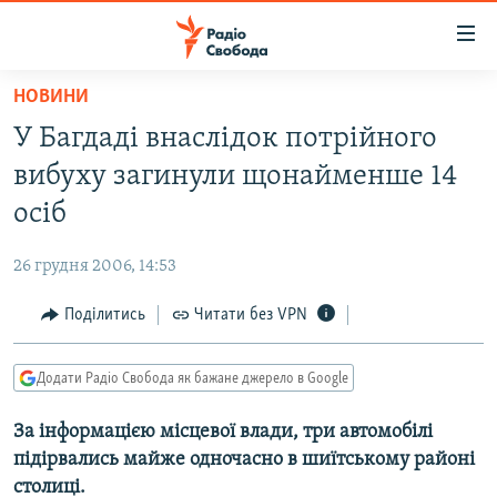
Доступність
посилання
Перейти
НОВИНИ
до
РАДІО СВОБОДА – 70 РОКІВ
У Багдаді внаслідок потрійного
основного
ВСЕ ЗА ДОБУ
матеріалу
вибуху загинули щонайменше 14
СТАТТІ
Перейти
осіб
до
ВІЙНА
ПОЛІТИКА
основної
26 грудня 2006, 14:53
РОСІЙСЬКА «ФІЛЬТРАЦІЯ»
ЕКОНОМІКА
навігації
Перейти
Поділитись
Читати без VPN
ДОНБАС.РЕАЛІЇ
СУСПІЛЬСТВО
до
КРИМ.РЕАЛІЇ
КУЛЬТУРА
пошуку
Додати Радіо Свобода як бажане джерело в Google
ТИ ЯК?
СПОРТ
За інформацією місцевої влади, три автомобілі
СХЕМИ
УКРАЇНА
підірвались майже одночасно в шиїтському районі
КИТАЙ.ВИКЛИКИ
СВІТ
столиці.