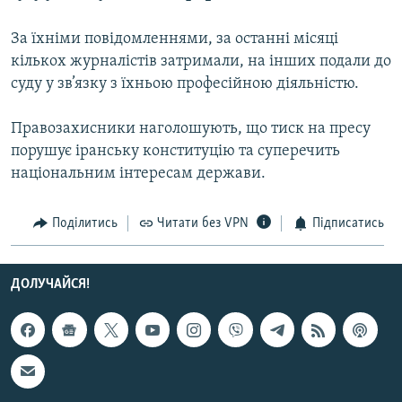
МУЛЬТИМЕДІА
За їхніми повідомленнями, за останні місяці
ФОТО
кількох журналістів затримали, на інших подали до
СПЕЦПРОЄКТИ
суду у зв’язку з їхньою професійною діяльністю.
ПОДКАСТИ
Правозахисники наголошують, що тиск на пресу
порушує іранську конституцію та суперечить
КРИМ РЕАЛІЇ
національним інтересам держави.
РУС
УКР
Поділитись
Читати без VPN
Підписатись
КТАТ
ДОЛУЧАЙСЯ!
ДОЛУЧАЙСЯ!