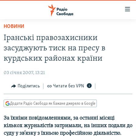
Доступність
посилання
Перейти
НОВИНИ
до
РАДІО СВОБОДА – 70 РОКІВ
Іранські правозахисники
основного
ВСЕ ЗА ДОБУ
матеріалу
засуджують тиск на пресу в
СТАТТІ
Перейти
курдських районах країни
до
ВІЙНА
ПОЛІТИКА
основної
03 січня 2007, 13:21
РОСІЙСЬКА «ФІЛЬТРАЦІЯ»
ЕКОНОМІКА
навігації
Перейти
Поділитись
Читати без VPN
ДОНБАС.РЕАЛІЇ
СУСПІЛЬСТВО
до
КРИМ.РЕАЛІЇ
КУЛЬТУРА
пошуку
Додати Радіо Свобода як бажане джерело в Google
ТИ ЯК?
СПОРТ
За їхніми повідомленнями, за останні місяці
СХЕМИ
УКРАЇНА
кількох журналістів затримали, на інших подали до
КИТАЙ.ВИКЛИКИ
СВІТ
суду у зв’язку з їхньою професійною діяльністю.