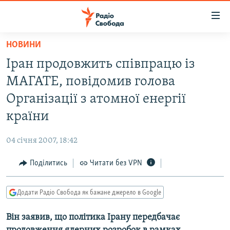
Доступність
посилання
Перейти
НОВИНИ
до
РАДІО СВОБОДА – 70 РОКІВ
Іран продовжить співпрацю із
основного
ВСЕ ЗА ДОБУ
матеріалу
МАГАТЕ, повідомив голова
СТАТТІ
Перейти
Організації з атомної енергії
до
ВІЙНА
ПОЛІТИКА
країни
основної
РОСІЙСЬКА «ФІЛЬТРАЦІЯ»
ЕКОНОМІКА
навігації
04 січня 2007, 18:42
Перейти
ДОНБАС.РЕАЛІЇ
СУСПІЛЬСТВО
до
Поділитись
Читати без VPN
КРИМ.РЕАЛІЇ
КУЛЬТУРА
пошуку
ТИ ЯК?
СПОРТ
Додати Радіо Свобода як бажане джерело в Google
СХЕМИ
УКРАЇНА
Він заявив, що політика Ірану передбачає
КИТАЙ.ВИКЛИКИ
СВІТ