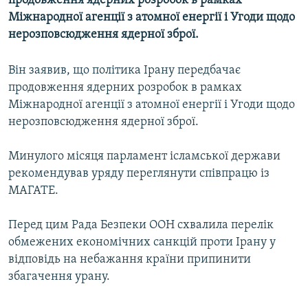
продовження ядерних розробок в рамках
МУЛЬТИМЕДІА
Міжнародної агенції з атомної енергії і Угоди щодо
нерозповсюдження ядерної зброї.
ФОТО
СПЕЦПРОЄКТИ
Він заявив, що політика Ірану передбачає
ПОДКАСТИ
продовження ядерних розробок в рамках
Міжнародної агенції з атомної енергії і Угоди щодо
нерозповсюдження ядерної зброї.
КРИМ РЕАЛІЇ
РУС
Минулого місяця парламент ісламської держави
УКР
рекомендував уряду переглянути співпрацю із
МАГАТЕ.
КТАТ
Перед цим Рада Безпеки ООН схвалила перелік
ДОЛУЧАЙСЯ!
обмежених економічних санкцій проти Ірану у
відповідь на небажання країни припинити
збагачення урану.