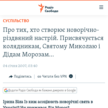
Доступність
посилання
Перейти
СУСПІЛЬСТВО
до
РАДІО СВОБОДА – 70 РОКІВ
Про тих, хто створює новорічно-
основного
ВСЕ ЗА ДОБУ
матеріалу
різдвяний настрій. Присвячується
СТАТТІ
Перейти
колядникам, Святому Миколаю і
до
ВІЙНА
ПОЛІТИКА
Дідам Морозам…
основної
РОСІЙСЬКА «ФІЛЬТРАЦІЯ»
ЕКОНОМІКА
навігації
04 січня 2007, 03:40
Перейти
ДОНБАС.РЕАЛІЇ
СУСПІЛЬСТВО
до
Поділитись
Читати без VPN
КРИМ.РЕАЛІЇ
КУЛЬТУРА
пошуку
ТИ ЯК?
СПОРТ
Додати Радіо Свобода як бажане джерело в Google
СХЕМИ
УКРАЇНА
Ірина Біла Із ким асоціюють новорічні свята в
КИТАЙ.ВИКЛИКИ
СВІТ