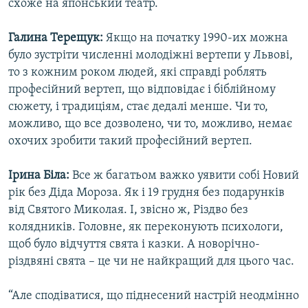
схоже на японський театр.
Галина Терещук:
Якщо на початку 1990-их можна
було зустріти численні молодіжні вертепи у Львові,
то з кожним роком людей, які справді роблять
професійний вертеп, що відповідає і біблійному
сюжету, і традиціям, стає дедалі менше. Чи то,
можливо, що все дозволено, чи то, можливо, немає
охочих зробити такий професійний вертеп.
Ірина Біла:
Все ж багатьом важко уявити собі Новий
рік без Діда Мороза. Як і 19 грудня без подарунків
від Святого Миколая. І, звісно ж, Різдво без
колядників. Головне, як переконують психологи,
щоб було відчуття свята і казки. А новорічно-
різдвяні свята – це чи не найкращий для цього час.
“Але сподіватися, що піднесений настрій неодмінно