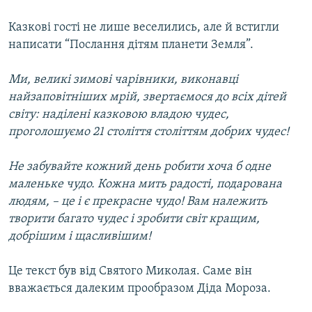
Казкові гості не лише веселились, але й встигли
написати “Послання дітям планети Земля”.
Ми, великі зимові чарівники, виконавці
найзаповітніших мрій, звертаємося до всіх дітей
світу: наділені казковою владою чудес,
проголошуємо 21 століття століттям добрих чудес!
Не забувайте кожний день робити хоча б одне
маленьке чудо. Кожна мить радості, подарована
людям, – це і є прекрасне чудо! Вам належить
творити багато чудес і зробити світ кращим,
добрішим і щасливішим!
Це текст був від Святого Миколая. Саме він
вважається далеким прообразом Діда Мороза.