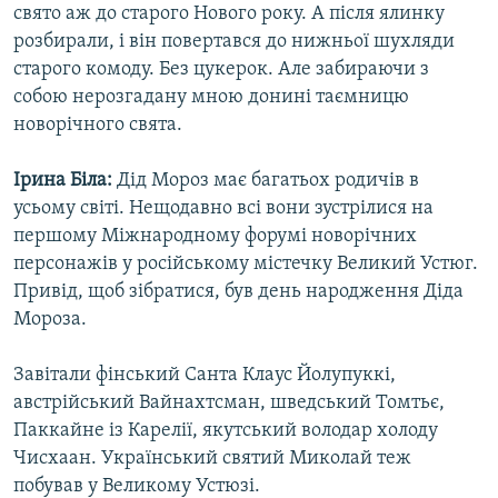
свято аж до старого Нового року. А після ялинку
розбирали, і він повертався до нижньої шухляди
старого комоду. Без цукерок. Але забираючи з
собою нерозгадану мною донині таємницю
новорічного свята.
Ірина Біла:
Дід Мороз має багатьох родичів в
усьому світі. Нещодавно всі вони зустрілися на
першому Міжнародному форумі новорічних
персонажів у російському містечку Великий Устюг.
Привід, щоб зібратися, був день народження Діда
Мороза.
Завітали фінський Санта Клаус Йолупуккі,
австрійський Вайнахтсман, шведський Томтьє,
Паккайне із Карелії, якутський володар холоду
Чисхаан. Український святий Миколай теж
побував у Великому Устюзі.