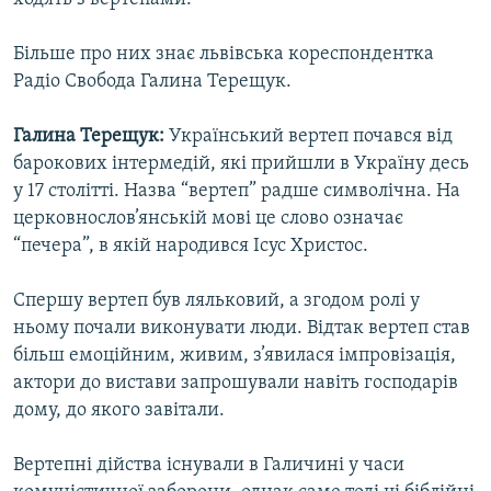
Більше про них знає львівська кореспондентка
Радіо Свобода Галина Терещук.
Галина Терещук:
Український вертеп почався від
барокових інтермедій, які прийшли в Україну десь
у 17 столітті. Назва “вертеп” радше символічна. На
церковнослов’янській мові це слово означає
“печера”, в якій народився Ісус Христос.
Спершу вертеп був ляльковий, а згодом ролі у
ньому почали виконувати люди. Відтак вертеп став
більш емоційним, живим, з’явилася імпровізація,
актори до вистави запрошували навіть господарів
дому, до якого завітали.
Вертепні дійства існували в Галичині у часи