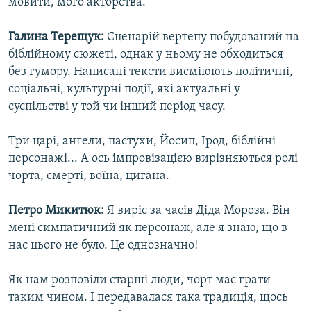
мовити, мого акторства.
Галина Терещук:
Сценарій вертепу побудований на
біблійному сюжеті, однак у ньому не обходиться
без гумору. Написані тексти висміюють політичні,
соціальні, культурні події, які актуальні у
суспільстві у той чи інший період часу.
Три царі, ангели, пастухи, Йосип, Ірод, біблійні
персонажі... А ось імпровізацією вирізняються ролі
чорта, смерті, воїна, цигана.
Петро Микитюк:
Я виріс за часів Діда Мороза. Він
мені симпатичний як персонаж, але я знаю, що в
нас цього не було. Це однозначно!
Як нам розповіли старші люди, чорт має грати
таким чином. І передавалася така традиція, щось