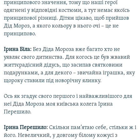
принципового значення, тому що наші герої
одягнені у відповідні костюми, а тут немає якоїсь
принципової різниці. Дітям цікаво, щоб прийшов
Дід Мороз, а якого кольору в нього очі – це не
принципово.
Ірина Біла:
Без Діда Мороза вже багато хто не
уявляє свого дитинства. Для когось це був жвавий
життєрадісний дідусь, що засипав святковими
подарунками, а для декого – звичайна іграшка, яку
щороку ставили під новорічну ялинку.
Ось як згадує свого першого і найважливішого для
неї Діда Мороза моя київська колега Ірина
Перешило.
Ірина Перешило:
Скільки пам’ятаю себе, стільки ж і
його. Невеличкий, у довгому білому кожусі з