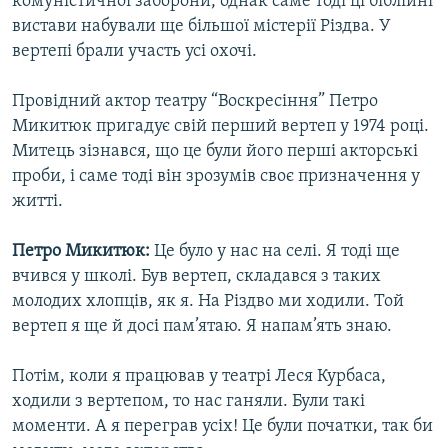
комуністичної заборони, однак саме тоді ці біблійні
вистави набували ще більшої містерії Різдва. У
вертепі брали участь усі охочі.
Провідний актор театру “Воскресіння” Петро
Микитюк пригадує свій перший вертеп у 1974 році.
Митець зізнався, що це були його перші акторські
проби, і саме тоді він зрозумів своє призначення у
житті.
Петро Микитюк:
Це було у нас на селі. Я тоді ще
вчився у школі. Був вертеп, складався з таких
молодих хлопців, як я. На Різдво ми ходили. Той
вертеп я ще й досі пам’ятаю. Я напам’ять знаю.
Потім, коли я працював у театрі Леся Курбаса,
ходили з вертепом, то нас ганяли. Були такі
моменти. А я переграв усіх! Це були початки, так би