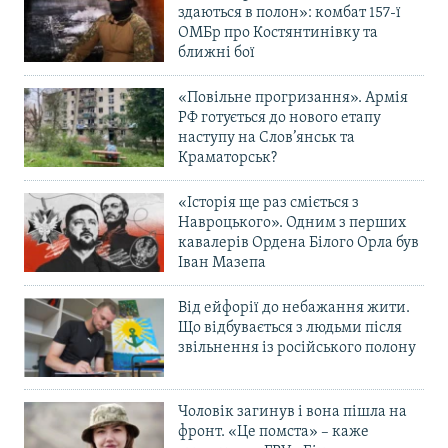
здаються в полон»: комбат 157-ї
ОМБр про Костянтинівку та
ближні бої
«Повільне прогризання». Армія
РФ готується до нового етапу
наступу на Слов’янськ та
Краматорськ?
«Історія ще раз сміється з
Навроцького». Одним з перших
кавалерів Ордена Білого Орла був
Іван Мазепа
Від ейфорії до небажання жити.
Що відбувається з людьми після
звільнення із російського полону
Чоловік загинув і вона пішла на
фронт. «Це помста» – каже