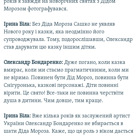
років я завжди на новорічних святах з Дідом
Усі сайти RFE/RL
Морозом фотографувався.
Ірина Біла:
Без Діда Мороза Сашко не уявляв
Нового року і казки, яка неодмінно його
супроводжувала. Тому, подорослішавши, Олександр
став дарувати цю казку іншим дітям.
Олександр Бондаренко:
Дуже погано, коли казка
вмирає, коли ми стаємо прагматичними, коли ми
не віримо. Повинен бути Дід Мороз, повинна бути
Снігуронька, казкові персонажі. Діти повинні
вірити. Це свято! Все-таки не повинна черствіти
душа в дитини. Чим довше, тим краще.
Ірина Біла:
Вже кілька років як заслужений артист
України Олександр Бондаренко не вбирається в
шати Діда Мороза. Каже, що ця роль з віком дається