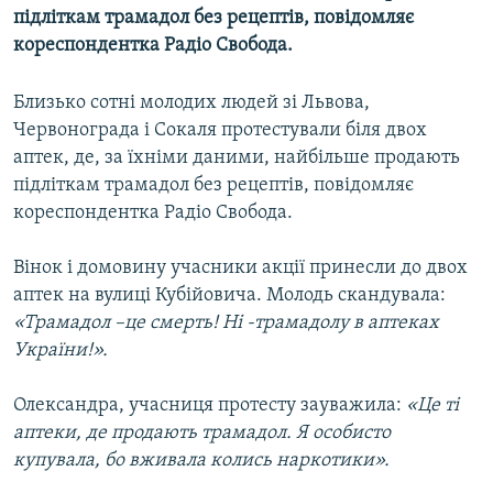
підліткам трамадол без рецептів, повідомляє
КИТАЙ.ВИКЛИКИ
кореспондентка Радіо Свобода.
МУЛЬТИМЕДІА
ФОТО
Близько сотні молодих людей зі Львова,
Червонограда і Сокаля протестували біля двох
СПЕЦПРОЄКТИ
аптек, де, за їхніми даними, найбільше продають
ПОДКАСТИ
підліткам трамадол без рецептів, повідомляє
кореспондентка Радіо Свобода.
КРИМ РЕАЛІЇ
РУС
Вінок і домовину учасники акції принесли до двох
аптек на вулиці Кубійовича. Молодь скандувала:
УКР
«Трамадол –це смерть! Ні -трамадолу в аптеках
КТАТ
України!».
Олександра, учасниця протесту зауважила:
«Це ті
ДОЛУЧАЙСЯ!
аптеки, де продають трамадол. Я особисто
купувала, бо вживала колись наркотики».