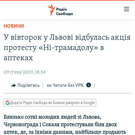
Доступність
посилання
Перейти
НОВИНИ
до
РАДІО СВОБОДА – 70 РОКІВ
У вівторок у Львові відбулась акція
основного
ВСЕ ЗА ДОБУ
матеріалу
протесту «Ні-трамадолу» в
СТАТТІ
Перейти
аптеках
до
ВІЙНА
ПОЛІТИКА
основної
09 січня 2007, 18:54
РОСІЙСЬКА «ФІЛЬТРАЦІЯ»
ЕКОНОМІКА
навігації
Перейти
Поділитись
Читати без VPN
ДОНБАС.РЕАЛІЇ
СУСПІЛЬСТВО
до
КРИМ.РЕАЛІЇ
КУЛЬТУРА
пошуку
Додати Радіо Свобода як бажане джерело в Google
ТИ ЯК?
СПОРТ
Близько сотні молодих людей зі Львова,
СХЕМИ
УКРАЇНА
Червонограда і Сокаля протестували біля двох
ПРИАЗОВ’Я
СВІТ
аптек, де, за їхніми даними, найбільше продають