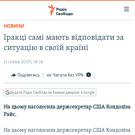
Доступність
посилання
Перейти
НОВИНИ
до
РАДІО СВОБОДА – 70 РОКІВ
Іракці самі мають відповідати за
основного
ВСЕ ЗА ДОБУ
матеріалу
ситуацію в своїй країні
СТАТТІ
Перейти
до
11 січня 2007, 18:16
ВІЙНА
ПОЛІТИКА
основної
РОСІЙСЬКА «ФІЛЬТРАЦІЯ»
Поділитись
Читати без VPN
ЕКОНОМІКА
навігації
Перейти
ДОНБАС.РЕАЛІЇ
СУСПІЛЬСТВО
до
Додати Радіо Свобода як бажане джерело в Google
КРИМ.РЕАЛІЇ
КУЛЬТУРА
пошуку
На цьому наголосила держсекретар США Кондоліза
ТИ ЯК?
СПОРТ
Райс.
СХЕМИ
УКРАЇНА
КИТАЙ.ВИКЛИКИ
На цьому наголосила держсекретар США Кондоліза
СВІТ