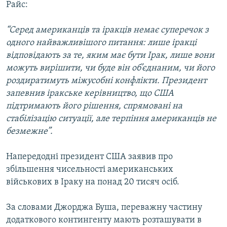
Райс:
МУЛЬТИМЕДІА
ФОТО
“Серед американців та іракців немає суперечок з
одного найважливішого питання: лише іракці
СПЕЦПРОЄКТИ
відповідають за те, яким має бути Ірак, лише вони
ПОДКАСТИ
можуть вирішити, чи буде він об’єднаним, чи його
роздиратимуть міжусобні конфлікти. Президент
КРИМ РЕАЛІЇ
запевнив іракське керівництво, що США
РУС
підтримають його рішення, спрямовані на
стабілізацію ситуації, але терпіння американців не
УКР
безмежне”.
КТАТ
Напередодні президент США заявив про
ДОЛУЧАЙСЯ!
збільшення чисельності американських
військових в Іраку на понад 20 тисяч осіб.
За словами Джорджа Буша, переважну частину
додаткового контингенту мають розташувати в