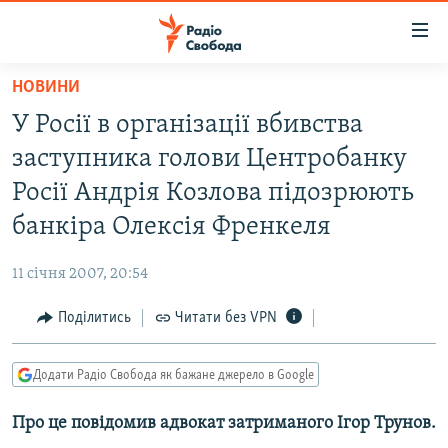
Доступність
посилання
Перейти
НОВИНИ
до
РАДІО СВОБОДА – 70 РОКІВ
У Росії в організації вбивства
основного
ВСЕ ЗА ДОБУ
матеріалу
заступника голови Центробанку
СТАТТІ
Перейти
Росії Андрія Козлова підозрюють
до
ВІЙНА
ПОЛІТИКА
банкіра Олексія Френкеля
основної
РОСІЙСЬКА «ФІЛЬТРАЦІЯ»
ЕКОНОМІКА
навігації
11 січня 2007, 20:54
Перейти
ДОНБАС.РЕАЛІЇ
СУСПІЛЬСТВО
до
Поділитись
Читати без VPN
КРИМ.РЕАЛІЇ
КУЛЬТУРА
пошуку
ТИ ЯК?
СПОРТ
Додати Радіо Свобода як бажане джерело в Google
СХЕМИ
УКРАЇНА
Про це повідомив адвокат затриманого Ігор Трунов.
КИТАЙ.ВИКЛИКИ
СВІТ