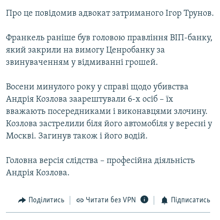
МУЛЬТИМЕДІА
Про це повідомив адвокат затриманого Ігор Трунов.
ФОТО
Франкель раніше був головою правління ВІП-банку,
СПЕЦПРОЄКТИ
який закрили на вимогу Ценробанку за
ПОДКАСТИ
звинуваченням у відмиванні грошей.
Восени минулого року у справі щодо убивства
КРИМ РЕАЛІЇ
Андрія Козлова заарештували 6-х осіб – їх
РУС
вважають посередниками і виконавцями злочину.
УКР
Козлова застрелили біля його автомобіля у вересні у
Москві. Загинув також і його водій.
КТАТ
Головна версія слідства – професійна діяльність
ДОЛУЧАЙСЯ!
Андрія Козлова.
Поділитись
Читати без VPN
Підписатись