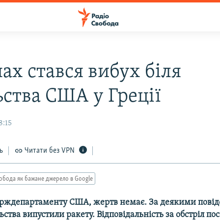
ах стався вибух біля
ьства США у Греції
8:15
ь
Читати без VPN
обода як бажане джерело в Google
рждепартаменту США, жертв немає. За деякими пові
ьства випустили ракету. Відповідальність за обстріл по