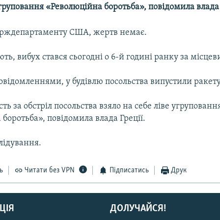
угруповання «Революційна боротьба», повідомила влада 
рждепартаменту США, жертв немає.
ть, вибух стався сьогодні о 6-й годині ранку за місце
овідомленнями, у будівлю посольства випустили ракету
сть за обстріл посольства взяло на себе ліве угрупованн
боротьба», повідомила влада Греції.
лідування.
ь
Читати без VPN
Підписатись
Друк
ЦІЯ
ДОЛУЧАЙСЯ!