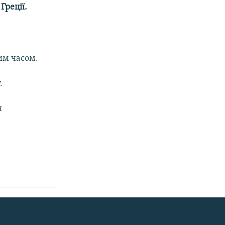
Греції.
вим часом.
.
я