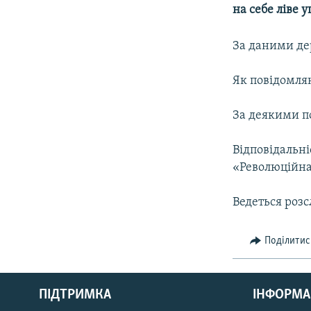
МУЛЬТИМЕДІА
на себе ліве 
ФОТО
За даними де
СПЕЦПРОЄКТИ
ПОДКАСТИ
Як повідомляю
За деякими п
Відповідальні
«Революційна 
Ведеться розс
Поділитис
КРИМ РЕАЛІЇ
РУС
ПІДТРИМКА
ІНФОРМА
УКР