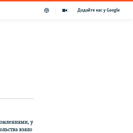
Додайте нас у Google
домленнями, у
сольства взяло