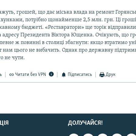
ажуть, грошей, що дає міська влада на ремонт Горянсь
ахунками, потрібно щонайменше 2,5 млн. грн. Ці гроші
жавному бюджеті. «Реставратори» ще торік відправили
а адресу Президента Віктора Ющенка. Очікують, що г
певне ж повинні в столиці збагнути: якщо втратимо ун
іт нам цього не вибачить. Однак про державну підтрим
о не чути.
ь
Читати без VPN
Підписатись
Друк
ЦІЯ
ДОЛУЧАЙСЯ!