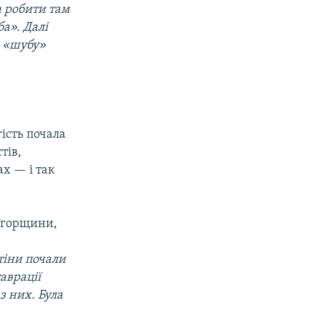
а робити там
а». Далі
з «шубу»
гість почала
тів,
ах — і так
 Угорщини,
тіни почали
аврації
з них. Була