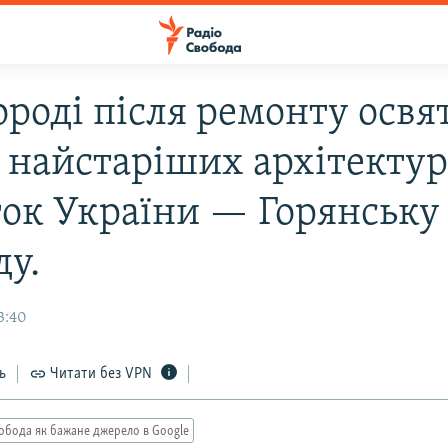
ороді після ремонту освя
з найстаріших архітекту
ток України — Горянську
ду.
3:40
ь
Читати без VPN
обода як бажане джерело в Google