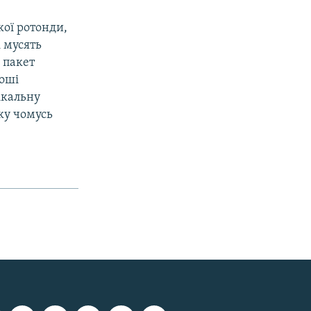
кої ротонди,
 мусять
 пакет
роші
ікальну
ку чомусь