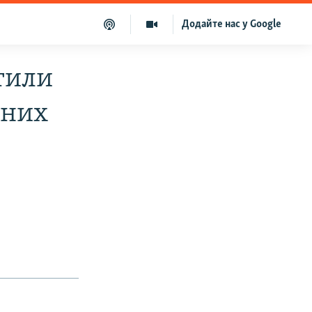
Додайте нас у Google
тили
рних