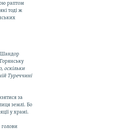
кою раптом
які тоді ж
янських
р Шандор
 Горянську
, оскільки
сній Туреччині
взятися за
лиця землі. Бо
ції у храмі.
 голови