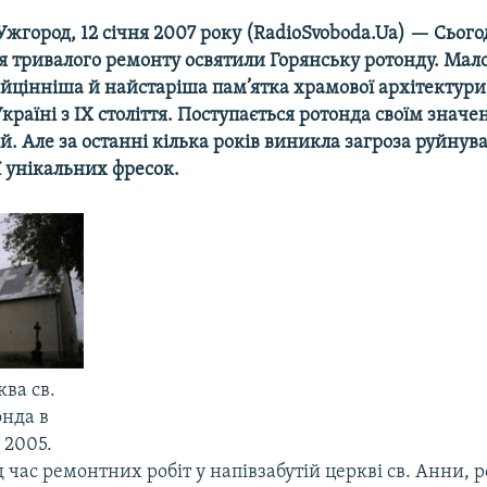
Ужгород, 12 січня 2007 року (RadioSvoboda.Ua) — Сього
я тривалого ремонту освятили Горянську ротонду. Мало
йцінніша й найстаріша пам’ятка храмової архітектури
Україні з ІХ століття. Поступається ротонда своїм знач
ій. Але за останні кілька років виникла загроза руйну
ї унікальних фресок.
ва св.
онда в
 2005.
ід час ремонтних робіт у напівзабутій церкві св. Анни,