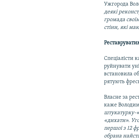
Ужгорода Во
деякі реконст
громада своїм
стіни, які ма
Реставруватим
Спеціалісти к
руйнувати уні
встановила об
рятують фреск
Власне за рес
каже Володи
штукатурку-«
«дихати». Уго
першої з 12 ф
обрана найст