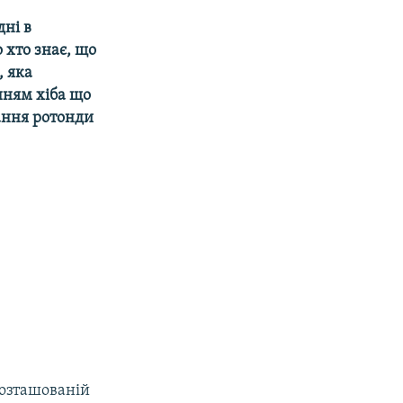
дні в
 хто знає, що
, яка
енням хіба що
вання ротонди
 розташованій