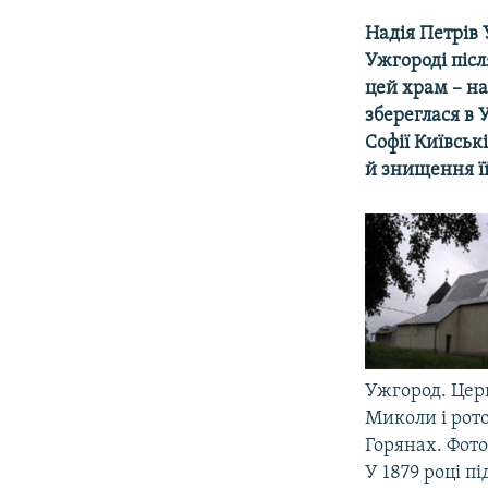
МУЛЬТИМЕДІА
Надія Петрів 
ФОТО
Ужгороді післ
СПЕЦПРОЄКТИ
цей храм – на
збереглася в 
ПОДКАСТИ
Софії Київськ
й знищення ї
Ужгород. Церк
Миколи і рот
Горянах. Фото
У 1879 році п