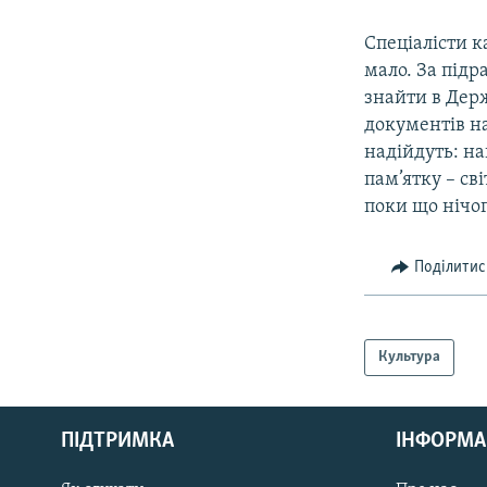
Спеціалісти к
мало. За підр
знайти в Дер
документів н
надійдуть: на
пам’ятку – св
поки що нічог
Поділитис
Культура
КРИМ РЕАЛІЇ
РУС
ПІДТРИМКА
ІНФОРМА
УКР
КТАТ