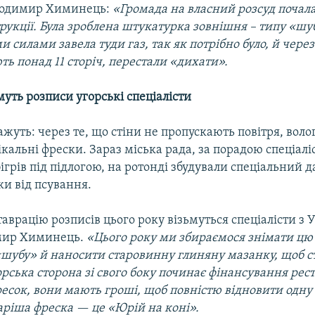
лодимир Химинець:
«Громада на власний розсуд почал
рукції. Була зроблена штукатурка зовнішня – типу «шуб
и силами завела туди газ, так як потрібно було, й чере
ють понад 11 сторіч, перестали «дихати».
уть розписи угорські спеціалісти
ажуть: через те, що стіни не пропускають повітря, воло
кальні фрески. Зараз міська рада, за порадою спеціаліс
ігрів під підлогою, на ротонді збудували спеціальний д
и від псування.
таврацію розписів цього року візьмуться спеціалісти з
мир Химинець.
«Цього року ми збираємося знімати цю
шубу» й наносити старовинну глиняну мазанку, щоб с
рська сторона зі свого боку починає фінансування рест
ресок, вони мають гроші, щоб повністю відновити одну 
аріша фреска — це «Юрій на коні».