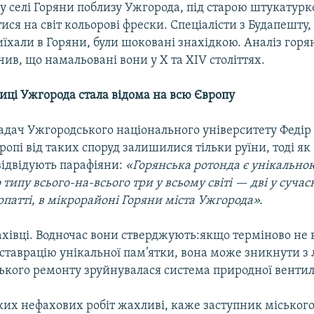
у селі Горяни поблизу Ужгорода, під старою штукатур
тися на світ кольорові фрески. Спеціалісти з Будапешту, 
їхали в Горяни, були шоковані знахідкою. Аналіз гор
чив, що намальовані вони у Х та ХІV століттях.
иці Ужгорода стала відома на всю Європу
ладач Ужгородського національного університету Феді
ропі від таких споруд залишилися тільки руїни, тоді як
відвідують парафіяни:
«Горянська ротонда є унікальною
 типу всього-на-всього три у всьому світі — дві у суча
рпатті, в мікрорайоні Горяни міста Ужгорода».
хівці. Водночас вони стверджують:якщо терміново не 
ставрацію унікальної пам’ятки, вона може зникнути з 
ького ремонту зруйнувалася система природної вентиля
ких нефахових робіт жахливі, каже заступник міського