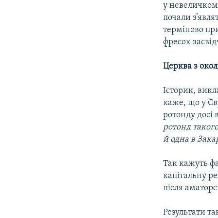
у невеличком
почали з’явля
терміново при
фресок засвід
Церква з окол
Історик, вик
каже, що у Єв
ротонду досі 
ротонд такого
й одна в Зака
Так кажуть фа
капітальну ре
після аматорс
Результати та