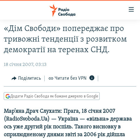
Доступність
посилання
Перейти
«Дім Свободи» попереджає про
до
РАДІО СВОБОДА – 70 РОКІВ
тривожні тенденції з розвитком
основного
ВСЕ ЗА ДОБУ
матеріалу
демократії на теренах СНД.
СТАТТІ
Перейти
до
18 січня 2007, 03:13
ВІЙНА
ПОЛІТИКА
основної
РОСІЙСЬКА «ФІЛЬТРАЦІЯ»
Поділитись
Читати без VPN
ЕКОНОМІКА
навігації
Перейти
ДОНБАС.РЕАЛІЇ
СУСПІЛЬСТВО
до
Додати Радіо Свобода як бажане джерело в Google
КРИМ.РЕАЛІЇ
КУЛЬТУРА
пошуку
Мар’яна Драч Слухати: Прага, 18 січня 2007
ТИ ЯК?
СПОРТ
(RadioSvoboda.Ua) — Україна — «вільна» держава
СХЕМИ
УКРАЇНА
ось уже другий рік поспіль. Такого висновку в
КИТАЙ.ВИКЛИКИ
оприлюдненому днями звіті за 2006 рік дійшла
СВІТ