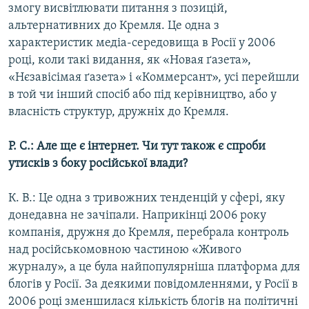
змогу висвітлювати питання з позицій,
Усі сайти RFE/RL
альтернативних до Кремля. Це одна з
характеристик медіа-середовища в Росії у 2006
році, коли такі видання, як «Новая ґазета»,
«Нєзавісімая ґазета» і «Коммерсант», усі перейшли
в той чи інший спосіб або під керівництво, або у
власність структур, дружніх до Кремля.
Р. С.: Але ще є інтернет. Чи тут також є спроби
утисків з боку російської влади?
К. В.: Це одна з тривожних тенденцій у сфері, яку
донедавна не зачіпали. Наприкінці 2006 року
компанія, дружня до Кремля, перебрала контроль
над російськомовною частиною «Живого
журналу», а це була найпопулярніша платформа для
блогів у Росії. За деякими повідомленнями, у Росії в
2006 році зменшилася кількість блогів на політичні