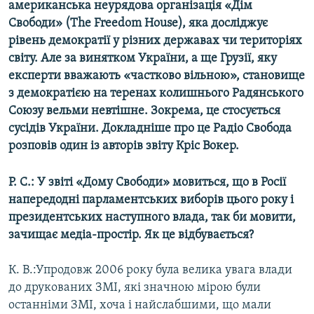
американська неурядова організація «Дім
МУЛЬТИМЕДІА
Свободи» (The Freedom House), яка досліджує
ФОТО
рівень демократії у різних державах чи територіях
світу. Але за винятком України, а ще Грузії, яку
СПЕЦПРОЄКТИ
експерти вважають «частково вільною», становище
ПОДКАСТИ
з демократією на теренах колишнього Радянського
Союзу вельми невтішне. Зокрема, це стосується
КРИМ РЕАЛІЇ
сусідів України. Докладніше про це Радіо Свобода
РУС
розповів один із авторів звіту Кріс Вокер.
УКР
Р. С.: У звіті «Дому Свободи» мовиться, що в Росії
КТАТ
напередодні парламентських виборів цього року і
президентських наступного влада, так би мовити,
ДОЛУЧАЙСЯ!
зачищає медіа-простір. Як це відбувається?
К. В.:Упродовж 2006 року була велика увага влади
до друкованих ЗМІ, які значною мірою були
останніми ЗМІ, хоча і найслабшими, що мали