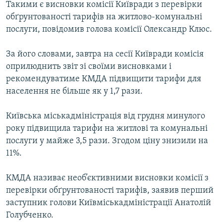
Такими є висновки комісії Київради з перевірки
МУЛЬТИМЕДІА
обґрунтованості тарифів на житлово-комунальні
ФОТО
послуги, повідомив голова комісії Олександр Клюс.
СПЕЦПРОЄКТИ
За його словами, завтра на сесії Київради комісія
ПОДКАСТИ
оприлюднить звіт зі своїми висновками і
рекомендуватиме КМДА підвищити тарифи для
КРИМ РЕАЛІЇ
населення не більше як у 1,7 рази.
РУС
Київська міськадміністрація від грудня минулого
УКР
року підвищила тарифи на житлові та комунальні
КТАТ
послуги у майже 3,5 рази. Згодом ціну знизили на
11%.
ДОЛУЧАЙСЯ!
КМДА називає необ’єктивними висновки комісії з
перевірки обґрунтованості тарифів, заявив перший
заступник голови Київміськадміністрації Анатолій
Голубченко.