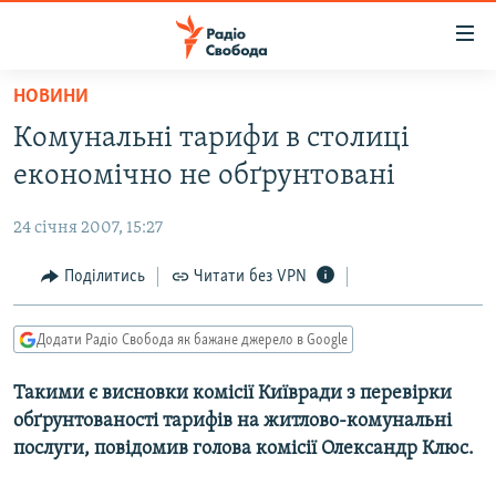
Доступність
посилання
Перейти
НОВИНИ
до
РАДІО СВОБОДА – 70 РОКІВ
Комунальні тарифи в столиці
основного
ВСЕ ЗА ДОБУ
матеріалу
економічно не обґрунтовані
СТАТТІ
Перейти
до
24 січня 2007, 15:27
ВІЙНА
ПОЛІТИКА
основної
РОСІЙСЬКА «ФІЛЬТРАЦІЯ»
Поділитись
Читати без VPN
ЕКОНОМІКА
навігації
Перейти
ДОНБАС.РЕАЛІЇ
СУСПІЛЬСТВО
до
Додати Радіо Свобода як бажане джерело в Google
КРИМ.РЕАЛІЇ
КУЛЬТУРА
пошуку
Такими є висновки комісії Київради з перевірки
ТИ ЯК?
СПОРТ
обґрунтованості тарифів на житлово-комунальні
СХЕМИ
УКРАЇНА
послуги, повідомив голова комісії Олександр Клюс.
КИТАЙ.ВИКЛИКИ
СВІТ