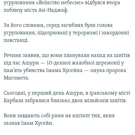
угруповання «Воїнство небесне» відбувся вчора
МУЛЬТИМЕДІА
поблизу міста Ан-Наджаф.
ФОТО
За його словами, серед загиблих були голова
СПЕЦПРОЄКТИ
угруповання, підозрювані у тероризмі і закордонні
ПОДКАСТИ
повстанці.
КРИМ РЕАЛІЇ
Речник заявив, що вони планували напад на шиїтів
РУС
під час Ашури — 10-денної жалобної церемонії у
пам’ять убивства Імама Хусейна — онука пророка
УКР
Магомета.
КТАТ
Сьогодні, у перший день Ашури, в іракському місті
ДОЛУЧАЙСЯ!
Карбала забралися близько двох мільйонів шиїтів.
Вони завдають собі рани на кшталт тих, яких
зазнав Імам Хусейн.