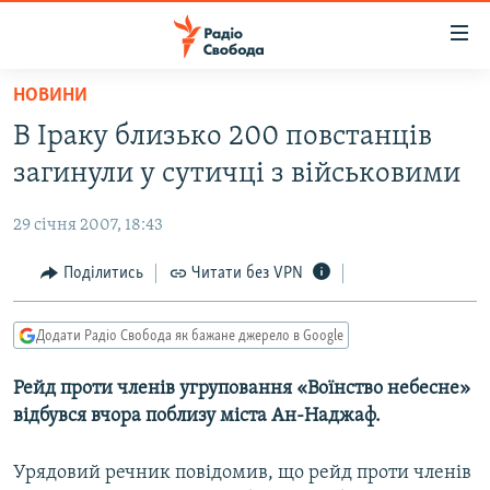
Доступність
посилання
Перейти
НОВИНИ
до
РАДІО СВОБОДА – 70 РОКІВ
В Іраку близько 200 повстанців
основного
ВСЕ ЗА ДОБУ
матеріалу
загинули у сутичці з військовими
СТАТТІ
Перейти
до
29 січня 2007, 18:43
ВІЙНА
ПОЛІТИКА
основної
РОСІЙСЬКА «ФІЛЬТРАЦІЯ»
Поділитись
Читати без VPN
ЕКОНОМІКА
навігації
Перейти
ДОНБАС.РЕАЛІЇ
СУСПІЛЬСТВО
до
Додати Радіо Свобода як бажане джерело в Google
КРИМ.РЕАЛІЇ
КУЛЬТУРА
пошуку
Рейд проти членів угруповання «Воїнство небесне»
ТИ ЯК?
СПОРТ
відбувся вчора поблизу міста Ан-Наджаф.
СХЕМИ
УКРАЇНА
КИТАЙ.ВИКЛИКИ
Урядовий речник повідомив, що рейд проти членів
СВІТ