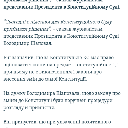
приймати рішення", – сказав журналістам
МУЛЬТИМЕДІА
представник Президента в Конституційному Суді.
ФОТО
"Сьогодні є підстави для Конституційного Суду
СПЕЦПРОЄКТИ
приймати рішення",
– сказав журналістам
ПОДКАСТИ
представник Президента в Конституційному Суді
Володимир Шаповал.
КРИМ РЕАЛІЇ
Він зазначив, що за Конституцією КС має право
РУС
оцінювати закони на предмет конституційності, і
УКР
при цьому не є виключенням і закони про
внесення змін до самої Конституції.
КТАТ
На думку Володимира Шаповала, щодо закону про
ДОЛУЧАЙСЯ!
зміни до Конституції були порушені процедури
розгляду й прийняття.
Він припустив, що при ухваленні позитивного