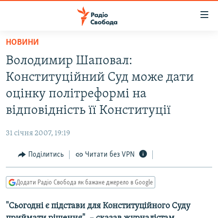
Доступність
посилання
Перейти
НОВИНИ
до
РАДІО СВОБОДА – 70 РОКІВ
Володимир Шаповал:
основного
ВСЕ ЗА ДОБУ
матеріалу
Конституційний Суд може дати
СТАТТІ
Перейти
оцінку політреформі на
до
ВІЙНА
ПОЛІТИКА
відповідність її Конституції
основної
РОСІЙСЬКА «ФІЛЬТРАЦІЯ»
ЕКОНОМІКА
навігації
31 січня 2007, 19:19
Перейти
ДОНБАС.РЕАЛІЇ
СУСПІЛЬСТВО
до
Поділитись
Читати без VPN
КРИМ.РЕАЛІЇ
КУЛЬТУРА
пошуку
ТИ ЯК?
СПОРТ
Додати Радіо Свобода як бажане джерело в Google
СХЕМИ
УКРАЇНА
"Сьогодні є підстави для Конституційного Суду
КИТАЙ.ВИКЛИКИ
СВІТ