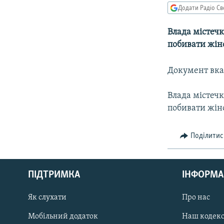
КИТАЙ.ВИКЛИКИ
Додати Радіо Св
МУЛЬТИМЕДІА
Влада містечк
ФОТО
побивати жін
СПЕЦПРОЄКТИ
Документ вказ
ПОДКАСТИ
Влада містечк
побивати жін
Поділитис
КРИМ РЕАЛІЇ
РУС
ПІДТРИМКА
ІНФОРМА
УКР
КТАТ
Як слухати
Про нас
Мобільний додаток
Наш кодек
ДОЛУЧАЙСЯ!