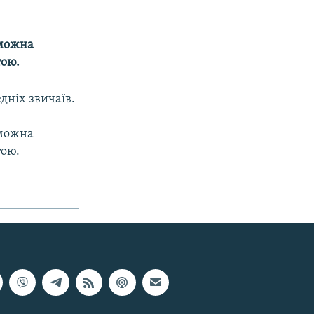
 можна
тою.
дніх звичаїв.
 можна
тою.