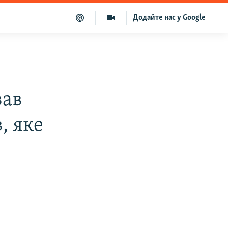
Додайте нас у Google
вав
, яке