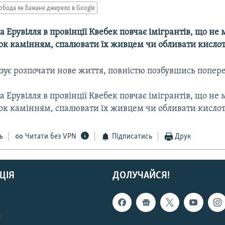
обода як бажане джерело в Google
а Ерувілля в провінції Квебек повчає імігрантів, що не
ок камінням, спалювати їх живцем чи обливати кисло
ує розпочати нове життя, повністю позбувшись попере
а Ерувілля в провінції Квебек повчає імігрантів, що не
ок камінням, спалювати їх живцем чи обливати кисло
ь
Читати без VPN
Підписатись
Друк
ЦІЯ
ДОЛУЧАЙСЯ!
с