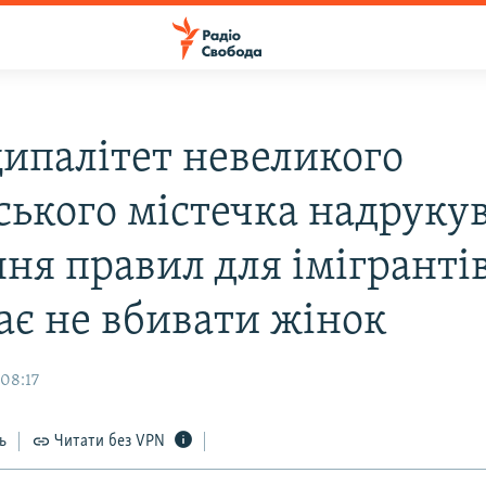
ипалітет невеликого
ського містечка надруку
ня правил для імігрантів
ає не вбивати жінок
 08:17
ь
Читати без VPN