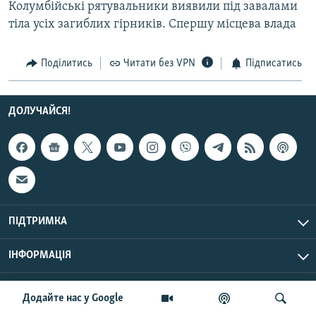
Колумбійські рятувальники виявили під завалами
МУЛЬТИМЕДІА
тіла усіх загиблих гірників. Спершу місцева влада
ФОТО
СПЕЦПРОЄКТИ
Поділитись
Читати без VPN
Підписатись
ПОДКАСТИ
ДОЛУЧАЙСЯ!
КРИМ РЕАЛІЇ
РУС
УКР
КТАТ
ПІДТРИМКА
ДОЛУЧАЙСЯ!
ІНФОРМАЦІЯ
UTC+3
© Радіо Свобода, 2026 | Усі права застережено.
Додайте нас у Google