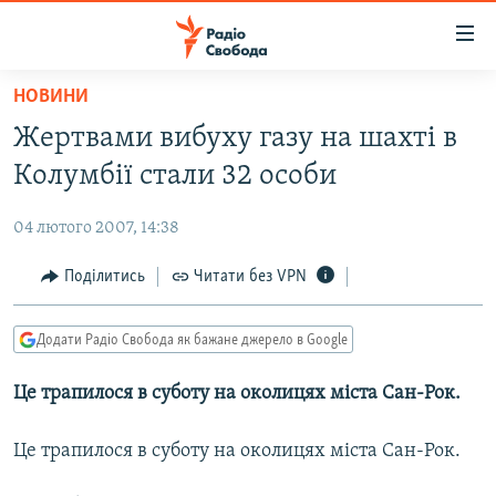
Доступність
посилання
Перейти
НОВИНИ
до
РАДІО СВОБОДА – 70 РОКІВ
Жертвами вибуху газу на шахті в
основного
ВСЕ ЗА ДОБУ
матеріалу
Колумбії стали 32 особи
СТАТТІ
Перейти
до
04 лютого 2007, 14:38
ВІЙНА
ПОЛІТИКА
основної
РОСІЙСЬКА «ФІЛЬТРАЦІЯ»
Поділитись
Читати без VPN
ЕКОНОМІКА
навігації
Перейти
ДОНБАС.РЕАЛІЇ
СУСПІЛЬСТВО
до
Додати Радіо Свобода як бажане джерело в Google
КРИМ.РЕАЛІЇ
КУЛЬТУРА
пошуку
Це трапилося в суботу на околицях міста Сан-Рок.
ТИ ЯК?
СПОРТ
СХЕМИ
УКРАЇНА
Це трапилося в суботу на околицях міста Сан-Рок.
КИТАЙ.ВИКЛИКИ
СВІТ