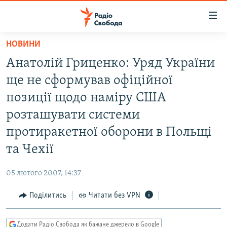
Доступність
посилання
Перейти
НОВИНИ
до
РАДІО СВОБОДА – 70 РОКІВ
Анатолій Гриценко: Уряд України
основного
ВСЕ ЗА ДОБУ
матеріалу
ще не сформував офіційної
СТАТТІ
Перейти
позиції щодо наміру США
до
ВІЙНА
ПОЛІТИКА
розташувати системи
основної
РОСІЙСЬКА «ФІЛЬТРАЦІЯ»
ЕКОНОМІКА
навігації
протиракетної оборони в Польщі
Перейти
ДОНБАС.РЕАЛІЇ
СУСПІЛЬСТВО
та Чехії
до
КРИМ.РЕАЛІЇ
КУЛЬТУРА
пошуку
05 лютого 2007, 14:37
ТИ ЯК?
СПОРТ
Поділитись
Читати без VPN
СХЕМИ
УКРАЇНА
КИТАЙ.ВИКЛИКИ
СВІТ
Додати Радіо Свобода як бажане джерело в Google