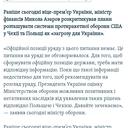
МУЛЬТИМЕДІА
Раніше сьогодні віце-прем’єр України, міністр
ФОТО
фінансів Микола Азаров розкритикував плани
СПЕЦПРОЄКТИ
розташувати системи протиракетної оборони США
у Чехії та Польщі як «загрозу для України».
ПОДКАСТИ
«Офіційної позиції уряду з цього питання немає. Це
КРИМ РЕАЛІЇ
питання на уряді не обговорювалося. Для того, щоб
РУС
сформувати офіційну позицію держави, треба мати
УКР
відповідну інформацію. Поки що такої інформації
недостатньо для того, щоб рекомендувати на
КТАТ
розгляд уряду, Президента України оцінку
Міністерством оборони можливих позитивних і
ДОЛУЧАЙСЯ!
негативних наслідків від ухвалення таких рішень
відповідно Польщею і Чехією. Давайте зачекаємо»,
— заявив сьогодні міністр оборони.
Раніше сьогодні віце-прем’єр України, міністр