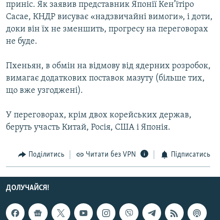
приніс. Як заявив представник Японії Кен’їтіро
МУЛЬТИМЕДІА
Сасае, КНДР висуває «надзвичайні вимоги», і доти,
ФОТО
доки він їх не зменшить, прогресу на переговорах
не буде.
СПЕЦПРОЄКТИ
ПОДКАСТИ
Пхеньян, в обмін на відмову від ядерних розробок,
вимагає додаткових поставок мазуту (більше тих,
КРИМ РЕАЛІЇ
що вже узгоджені).
РУС
У переговорах, крім двох корейських держав,
УКР
беруть участь Китай, Росія, США і Японія.
КТАТ
Поділитись
Читати без VPN
Підписатись
ДОЛУЧАЙСЯ!
ДОЛУЧАЙСЯ!