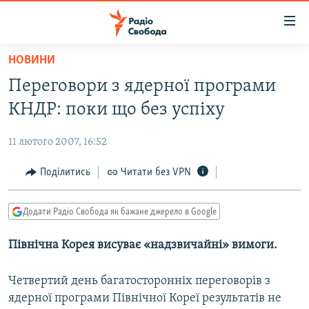
Доступність
посилання
Перейти
НОВИНИ
до
РАДІО СВОБОДА – 70 РОКІВ
Переговори з ядерної програми
основного
ВСЕ ЗА ДОБУ
матеріалу
КНДР: поки що без успіху
СТАТТІ
Перейти
до
11 лютого 2007, 16:52
ВІЙНА
ПОЛІТИКА
основної
РОСІЙСЬКА «ФІЛЬТРАЦІЯ»
Поділитись
Читати без VPN
ЕКОНОМІКА
навігації
Перейти
ДОНБАС.РЕАЛІЇ
СУСПІЛЬСТВО
до
Додати Радіо Свобода як бажане джерело в Google
КРИМ.РЕАЛІЇ
КУЛЬТУРА
пошуку
Північна Корея висуває «надзвичайні» вимоги.
ТИ ЯК?
СПОРТ
СХЕМИ
УКРАЇНА
Четвертий день багатосторонніх переговорів з
КИТАЙ.ВИКЛИКИ
ядерної програми Північної Кореї результатів не
СВІТ