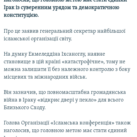
наголосив, що головною метою має стати єдиний
МУЛЬТИМЕДІА
Ірак із суверенним урядом та демократичною
конституцією.
ФОТО
СПЕЦПРОЄКТИ
Про це заявив генеральний секретар найбільшої
ПОДКАСТИ
ісламської організації світу.
На думку Екмеледдіна Іхсаноглу, наявне
КРИМ РЕАЛІЇ
становище в цій країні «катастрофічне», тому не
РУС
можна залишати її без належного контролю з боку
УКР
місцевих та міжнародних військ.
КТАТ
Він зазначив, що повномасштабна громадянська
війна в Іраку «відкриє двері у пекло» для всього
ДОЛУЧАЙСЯ!
Близького Сходу.
Голова Організації «Ісламська конференція» також
наголосив, що головною метою має стати єдиний