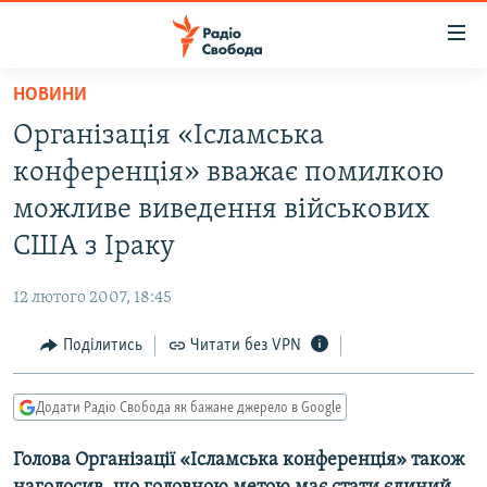
Доступність
посилання
Перейти
НОВИНИ
до
РАДІО СВОБОДА – 70 РОКІВ
Організація «Ісламська
основного
ВСЕ ЗА ДОБУ
матеріалу
конференція» вважає помилкою
СТАТТІ
Перейти
можливе виведення військових
до
ВІЙНА
ПОЛІТИКА
США з Іраку
основної
РОСІЙСЬКА «ФІЛЬТРАЦІЯ»
ЕКОНОМІКА
навігації
12 лютого 2007, 18:45
Перейти
ДОНБАС.РЕАЛІЇ
СУСПІЛЬСТВО
до
Поділитись
Читати без VPN
КРИМ.РЕАЛІЇ
КУЛЬТУРА
пошуку
ТИ ЯК?
СПОРТ
Додати Радіо Свобода як бажане джерело в Google
СХЕМИ
УКРАЇНА
Голова Організації «Ісламська конференція» також
КИТАЙ.ВИКЛИКИ
СВІТ