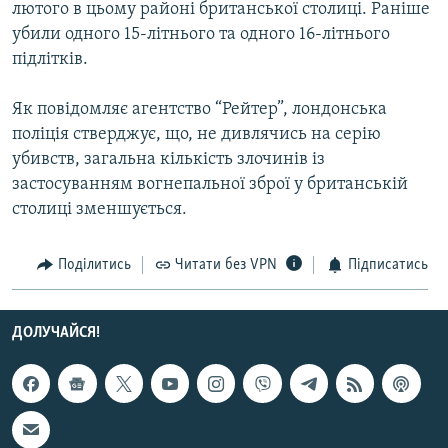
лютого в цьому районі британської столиці. Раніше
МУЛЬТИМЕДІА
убили одного 15-літнього та одного 16-літнього
ФОТО
підлітків.
СПЕЦПРОЄКТИ
Як повідомляє агентство “Рейтер”, лондонська
ПОДКАСТИ
поліція стверджує, що, не дивлячись на серію
убивств, загальна кількість злочинів із
КРИМ РЕАЛІЇ
застосуванням вогнепальної зброї у британській
РУС
столиці зменшується.
УКР
Поділитись
Читати без VPN
Підписатись
КТАТ
ДОЛУЧАЙСЯ!
ДОЛУЧАЙСЯ!