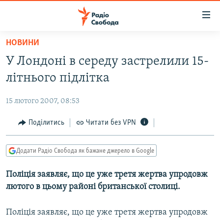
Доступність
посилання
Перейти
НОВИНИ
до
РАДІО СВОБОДА – 70 РОКІВ
У Лондоні в середу застрелили 15-
основного
ВСЕ ЗА ДОБУ
матеріалу
літнього підлітка
СТАТТІ
Перейти
до
15 лютого 2007, 08:53
ВІЙНА
ПОЛІТИКА
основної
РОСІЙСЬКА «ФІЛЬТРАЦІЯ»
Поділитись
Читати без VPN
ЕКОНОМІКА
навігації
Перейти
ДОНБАС.РЕАЛІЇ
СУСПІЛЬСТВО
до
Додати Радіо Свобода як бажане джерело в Google
КРИМ.РЕАЛІЇ
КУЛЬТУРА
пошуку
Поліція заявляє, що це уже третя жертва упродовж
ТИ ЯК?
СПОРТ
лютого в цьому районі британської столиці.
СХЕМИ
УКРАЇНА
КИТАЙ.ВИКЛИКИ
Поліція заявляє, що це уже третя жертва упродовж
СВІТ