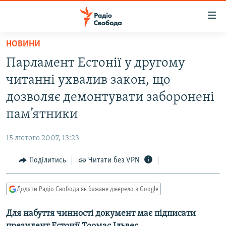
Доступність
посилання
Перейти
НОВИНИ
до
РАДІО СВОБОДА – 70 РОКІВ
Парламент Естонії у другому
основного
ВСЕ ЗА ДОБУ
матеріалу
читанні ухвалив закон, що
СТАТТІ
Перейти
дозволяє демонтувати заборонені
до
ВІЙНА
ПОЛІТИКА
пам’ятники
основної
РОСІЙСЬКА «ФІЛЬТРАЦІЯ»
ЕКОНОМІКА
навігації
15 лютого 2007, 13:23
Перейти
ДОНБАС.РЕАЛІЇ
СУСПІЛЬСТВО
до
Поділитись
Читати без VPN
КРИМ.РЕАЛІЇ
КУЛЬТУРА
пошуку
ТИ ЯК?
СПОРТ
Додати Радіо Свобода як бажане джерело в Google
СХЕМИ
УКРАЇНА
Для набуття чинності документ має підписати
КИТАЙ.ВИКЛИКИ
СВІТ