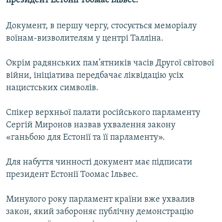
президент Естонії Тоомас Ільвес.
МУЛЬТИМЕДІА
Документ, в першу чергу, стосується меморіалу
ФОТО
воїнам-визволителям у центрі Талліна.
СПЕЦПРОЄКТИ
ПОДКАСТИ
Окрім радянських пам’ятників часів Другої світової
війни, ініціатива передбачає ліквідацію усіх
нацистських символів.
КРИМ РЕАЛІЇ
РУС
Спікер верхньої палати російського парламенту
УКР
Сергій Миронов назвав ухвалення закону
«ганьбою для Естонії та її парламенту».
КТАТ
Для набуття чинності документ має підписати
ДОЛУЧАЙСЯ!
президент Естонії Тоомас Ільвес.
Минулого року парламент країни вже ухвалив
закон, який забороняє публічну демонстрацію