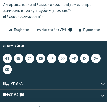
Усі сайти RFE/RL
Американське військо також повідомило про
загибель в Іраку в суботу двох своїх
військовослужбовців.
Поділитись
Читати без VPN
Підписатись
ДОЛУЧАЙСЯ!
ПІДТРИМКА
ІНФОРМАЦІЯ