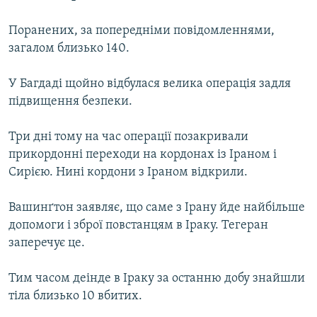
МУЛЬТИМЕДІА
Поранених, за попередніми повідомленнями,
ФОТО
загалом близько 140.
СПЕЦПРОЄКТИ
У Багдаді щойно відбулася велика операція задля
ПОДКАСТИ
підвищення безпеки.
КРИМ РЕАЛІЇ
Три дні тому на час операції позакривали
РУС
прикордонні переходи на кордонах із Іраном і
УКР
Сирією. Нині кордони з Іраном відкрили.
КТАТ
Вашинґтон заявляє, що саме з Ірану йде найбільше
допомоги і зброї повстанцям в Іраку. Тегеран
ДОЛУЧАЙСЯ!
заперечує це.
Тим часом деінде в Іраку за останню добу знайшли
тіла близько 10 вбитих.