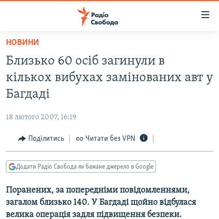
Доступність
посилання
Перейти
НОВИНИ
до
РАДІО СВОБОДА – 70 РОКІВ
Близько 60 осіб загинули в
основного
ВСЕ ЗА ДОБУ
матеріалу
кількох вибухах замінованих авт у
СТАТТІ
Перейти
Багдаді
до
ВІЙНА
ПОЛІТИКА
основної
18 лютого 2007, 16:19
РОСІЙСЬКА «ФІЛЬТРАЦІЯ»
ЕКОНОМІКА
навігації
Перейти
Поділитись
Читати без VPN
ДОНБАС.РЕАЛІЇ
СУСПІЛЬСТВО
до
КРИМ.РЕАЛІЇ
КУЛЬТУРА
пошуку
Додати Радіо Свобода як бажане джерело в Google
ТИ ЯК?
СПОРТ
Поранених, за попередніми повідомленнями,
СХЕМИ
УКРАЇНА
загалом близько 140. У Багдаді щойно відбулася
КИТАЙ.ВИКЛИКИ
СВІТ
велика операція задля підвищення безпеки.