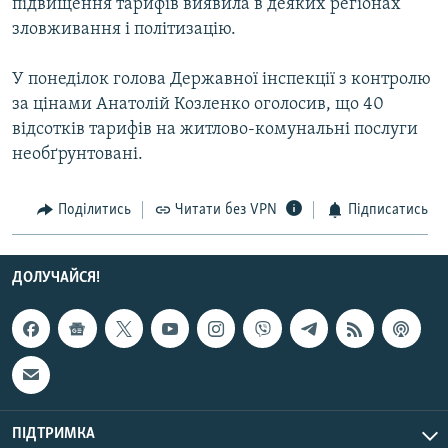
підвищення тарифів виявила в деяких регіонах
Усі сайти RFE/RL
зловживання і політизацію.
У понеділок голова Державної інспекції з контролю
за цінами Анатолій Козленко оголосив, що 40
відсотків тарифів на житлово-комунальні послуги
необґрунтовані.
Поділитись
Читати без VPN
Підписатись
ДОЛУЧАЙСЯ!
ПІДТРИМКА