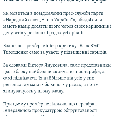
Тимошенко саме за участь у підвищенні тарифів.
МУЛЬТИМЕДІА
Як мовиться в повідомленні прес-служби партії
ФОТО
«Народний союз „Наша Україна“», обидві сили
СПЕЦПРОЄКТИ
мають намір досягти цього через своїх керівників і
ПОДКАСТИ
депутатів у регіонах і радах усіх рівнів.
Водночас Прем’єр-міністр критикує Блок Юлії
КРИМ РЕАЛІЇ
Тимошенко саме за участь у підвищенні тарифів.
РУС
УКР
За словами Віктора Януковича, саме представники
цього блоку найбільше «кричать» про тарифи, а
КТАТ
самі піднімають їх найбільше від усіх у тих
регіонах, де мають більшість у радах, а потім
ДОЛУЧАЙСЯ!
звинувачують у цьому владу.
При цьому прем’єр повідомив, що перевірка
Генеральною прокуратурою обґрунтованості