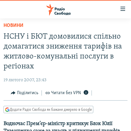
Доступність
посилання
Перейти
НОВИНИ
до
РАДІО СВОБОДА – 70 РОКІВ
НСНУ і БЮТ домовилися спільно
основного
ВСЕ ЗА ДОБУ
матеріалу
домагатися зниження тарифів на
СТАТТІ
Перейти
житлово-комунальні послуги в
до
ВІЙНА
ПОЛІТИКА
регіонах
основної
РОСІЙСЬКА «ФІЛЬТРАЦІЯ»
ЕКОНОМІКА
навігації
19 лютого 2007, 23:43
Перейти
ДОНБАС.РЕАЛІЇ
СУСПІЛЬСТВО
до
Поділитись
Читати без VPN
КРИМ.РЕАЛІЇ
КУЛЬТУРА
пошуку
ТИ ЯК?
СПОРТ
Додати Радіо Свобода як бажане джерело в Google
СХЕМИ
УКРАЇНА
Водночас Прем’єр-міністр критикує Блок Юлії
КИТАЙ.ВИКЛИКИ
СВІТ