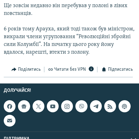
Ще зовсім недавно він перебував у полоні в лівих
МУЛЬТИМЕДІА
повстанців.
ФОТО
СПЕЦПРОЄКТИ
6 років тому Арауха, який тоді також був міністром,
викрали члени угруповання “Революційні збройні
ПОДКАСТИ
сили Колумбії”. На початку цього року йому
вдалося, нарешті, втекти з полону.
КРИМ РЕАЛІЇ
РУС
Поділитись
Читати без VPN
Підписатись
УКР
КТАТ
ДОЛУЧАЙСЯ!
ДОЛУЧАЙСЯ!
ПІДТРИМКА