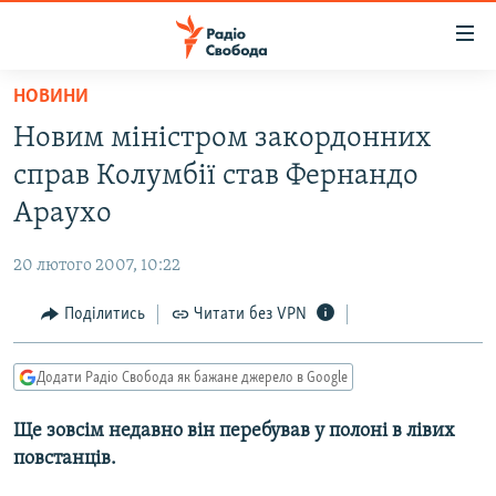
Доступність
посилання
Перейти
НОВИНИ
до
РАДІО СВОБОДА – 70 РОКІВ
Новим міністром закордонних
основного
ВСЕ ЗА ДОБУ
матеріалу
справ Колумбії став Фернандо
СТАТТІ
Перейти
Араухо
до
ВІЙНА
ПОЛІТИКА
основної
20 лютого 2007, 10:22
РОСІЙСЬКА «ФІЛЬТРАЦІЯ»
ЕКОНОМІКА
навігації
Перейти
Поділитись
Читати без VPN
ДОНБАС.РЕАЛІЇ
СУСПІЛЬСТВО
до
КРИМ.РЕАЛІЇ
КУЛЬТУРА
пошуку
Додати Радіо Свобода як бажане джерело в Google
ТИ ЯК?
СПОРТ
Ще зовсім недавно він перебував у полоні в лівих
СХЕМИ
УКРАЇНА
повстанців.
КИТАЙ.ВИКЛИКИ
СВІТ