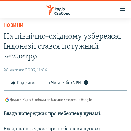
Доступність
посилання
Перейти
НОВИНИ
до
РАДІО СВОБОДА – 70 РОКІВ
На північно-східному узбережжі
основного
ВСЕ ЗА ДОБУ
матеріалу
Індонезії стався потужний
СТАТТІ
Перейти
землетрус
до
ВІЙНА
ПОЛІТИКА
основної
20 лютого 2007, 11:06
РОСІЙСЬКА «ФІЛЬТРАЦІЯ»
ЕКОНОМІКА
навігації
Перейти
Поділитись
Читати без VPN
ДОНБАС.РЕАЛІЇ
СУСПІЛЬСТВО
до
КРИМ.РЕАЛІЇ
КУЛЬТУРА
пошуку
Додати Радіо Свобода як бажане джерело в Google
ТИ ЯК?
СПОРТ
Влада попереджає про небезпеку цунамі.
СХЕМИ
УКРАЇНА
КИТАЙ.ВИКЛИКИ
СВІТ
Влада попереджає про небезпеку цунамі.