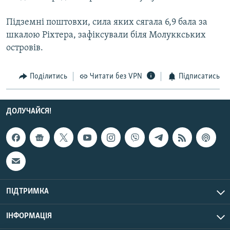
МУЛЬТИМЕДІА
Підземні поштовхи, сила яких сягала 6,9 бала за
ФОТО
шкалою Ріхтера, зафіксували біля Молуккських
СПЕЦПРОЄКТИ
островів.
ПОДКАСТИ
Поділитись
Читати без VPN
Підписатись
КРИМ РЕАЛІЇ
РУС
ДОЛУЧАЙСЯ!
УКР
КТАТ
ДОЛУЧАЙСЯ!
ПІДТРИМКА
ІНФОРМАЦІЯ