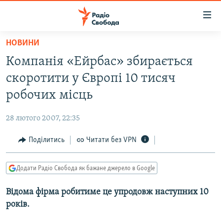
Доступність
посилання
Перейти
НОВИНИ
до
РАДІО СВОБОДА – 70 РОКІВ
Компанія «Ейрбас» збирається
основного
ВСЕ ЗА ДОБУ
матеріалу
скоротити у Європі 10 тисяч
СТАТТІ
Перейти
робочих місць
до
ВІЙНА
ПОЛІТИКА
основної
28 лютого 2007, 22:35
РОСІЙСЬКА «ФІЛЬТРАЦІЯ»
ЕКОНОМІКА
навігації
Перейти
Поділитись
Читати без VPN
ДОНБАС.РЕАЛІЇ
СУСПІЛЬСТВО
до
КРИМ.РЕАЛІЇ
КУЛЬТУРА
пошуку
Додати Радіо Свобода як бажане джерело в Google
ТИ ЯК?
СПОРТ
Відома фірма робитиме це упродовж наступних 10
СХЕМИ
УКРАЇНА
років.
ПРИАЗОВ’Я
СВІТ