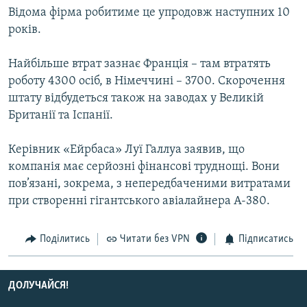
Відома фірма робитиме це упродовж наступних 10
КИТАЙ.ВИКЛИКИ
років.
МУЛЬТИМЕДІА
ФОТО
Найбільше втрат зазнає Франція – там втратять
роботу 4300 осіб, в Німеччині – 3700. Скорочення
СПЕЦПРОЄКТИ
штату відбудеться також на заводах у Великій
ПОДКАСТИ
Британії та Іспанії.
КРИМ РЕАЛІЇ
Керівник «Ейрбаса» Луї Галлуа заявив, що
РУС
компанія має серйозні фінансові труднощі. Вони
пов’язані, зокрема, з непередбаченими витратами
УКР
при створенні гігантського авіалайнера А-380.
КТАТ
Поділитись
Читати без VPN
Підписатись
ДОЛУЧАЙСЯ!
ДОЛУЧАЙСЯ!