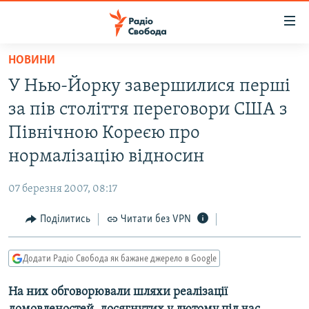
Доступність
посилання
Перейти
НОВИНИ
до
РАДІО СВОБОДА – 70 РОКІВ
У Нью-Йорку завершилися перші
основного
ВСЕ ЗА ДОБУ
матеріалу
за пів століття переговори США з
СТАТТІ
Перейти
Північною Кореєю про
до
ВІЙНА
ПОЛІТИКА
нормалізацію відносин
основної
РОСІЙСЬКА «ФІЛЬТРАЦІЯ»
ЕКОНОМІКА
навігації
07 березня 2007, 08:17
Перейти
ДОНБАС.РЕАЛІЇ
СУСПІЛЬСТВО
до
Поділитись
Читати без VPN
КРИМ.РЕАЛІЇ
КУЛЬТУРА
пошуку
ТИ ЯК?
СПОРТ
Додати Радіо Свобода як бажане джерело в Google
СХЕМИ
УКРАЇНА
На них обговорювали шляхи реалізації
КИТАЙ.ВИКЛИКИ
СВІТ