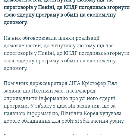
домовленостей, досягнутих у лютому під час
МУЛЬТИМЕДІА
переговорів у Пекіні, де КНДР погодилась згорнути
свою ядерну програму в обмін на економічну
ФОТО
допомогу.
СПЕЦПРОЄКТИ
ПОДКАСТИ
На них обговорювали шляхи реалізації
домовленостей, досягнутих у лютому під час
переговорів у Пекіні, де КНДР погодилась згорнути
КРИМ РЕАЛІЇ
свою ядерну програму в обмін на економічну
РУС
допомогу.
УКР
Помічник держсекретаря США Крістофер Гілл
КТАТ
заявив, що Пхеньян має, насамперед,
оприлюднити інформацію про усі його ядерні
ДОЛУЧАЙСЯ!
програми. У зв’язку з цим він зазначив, що за
наявною інформацією, Північна Корея купувала
дороге обладнання для робіт зі збагачення урану.