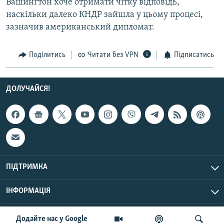
Вашингтон хоче отримати чітку відповідь,
Усі сайти RFE/RL
наскільки далеко КНДР зайшла у цьому процесі,
зазначив американський дипломат.
Поділитись
Читати без VPN
Підписатись
ДОЛУЧАЙСЯ!
ПІДТРИМКА
ІНФОРМАЦІЯ
UTC+3
© Радіо Свобода, 2026 | Усі права застережено.
Додайте нас у Google