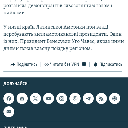
Усі сайти RFE/RL
розганяла демонстрантів сльозогінним газом і
кийками.
У низці країн Латинської Америки при владі
перебувають антиамериканські президенти. Один
із них, Президент Венесуели Уго Чавес, якраз цими
днями почав власну поїздку регіоном.
Поділитись
Читати без VPN
Підписатись
ДОЛУЧАЙСЯ!