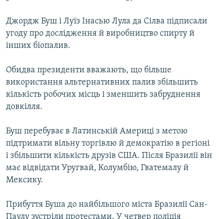
МУЛЬТИМЕДІА
Джордж Буш і Луїз Інасью Лула да Сілва підписали
ФОТО
угоду про дослідження й виробництво спирту й
СПЕЦПРОЄКТИ
інших біопалив.
ПОДКАСТИ
Обидва президенти вважають, що більше
використання альтернативних палив збільшить
КРИМ РЕАЛІЇ
кількість робочих місць і зменшить забруднення
РУС
довкілля.
УКР
Буш перебуває в Латинській Америці з метою
КТАТ
підтримати вільну торгівлю й демократію в регіоні
і збільшити кількість друзів США. Після Бразилії він
ДОЛУЧАЙСЯ!
має відвідати Уругвай, Колумбію, Гватемалу й
Мексику.
Прибуття Буша до найбільшого міста Бразилії Сан-
Паулу зустріли протестами. У четвер поліція