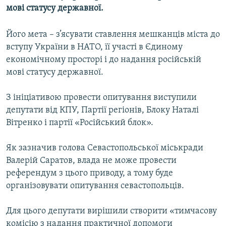
мові статусу державної.
МУЛЬТИМЕДІА
ФОТО
Його мета – з’ясувати ставлення мешканців міста до
СПЕЦПРОЄКТИ
вступу України в НАТО, її участі в Єдиному
економічному просторі і до надання російській
ПОДКАСТИ
мові статусу державної.
КРИМ РЕАЛІЇ
З ініціативою провести опитування виступили
РУС
депутати від КПУ, Партії регіонів, Блоку Наталі
УКР
Вітренко і партії «Російський блок».
КТАТ
Як зазначив голова Севастопольської міськради
Валерій Саратов, влада не може провести
ДОЛУЧАЙСЯ!
референдум з цього приводу, а тому буде
організовувати опитування севастопольців.
Для цього депутати вирішили створити «тимчасову
комісію з надання практичної допомоги