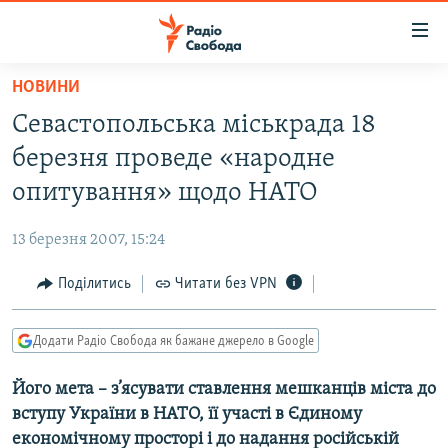
Доступність
посилання
Перейти
НОВИНИ
до
РАДІО СВОБОДА – 70 РОКІВ
Севастопольська міськрада 18
основного
ВСЕ ЗА ДОБУ
матеріалу
березня проведе «народне
СТАТТІ
Перейти
опитування» щодо НАТО
до
ВІЙНА
ПОЛІТИКА
основної
13 березня 2007, 15:24
РОСІЙСЬКА «ФІЛЬТРАЦІЯ»
ЕКОНОМІКА
навігації
Перейти
Поділитись
Читати без VPN
ДОНБАС.РЕАЛІЇ
СУСПІЛЬСТВО
до
КРИМ.РЕАЛІЇ
КУЛЬТУРА
пошуку
Додати Радіо Свобода як бажане джерело в Google
ТИ ЯК?
СПОРТ
Його мета – з’ясувати ставлення мешканців міста до
СХЕМИ
УКРАЇНА
вступу України в НАТО, її участі в Єдиному
КИТАЙ.ВИКЛИКИ
СВІТ
економічному просторі і до надання російській