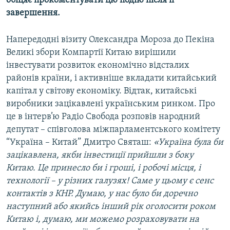
обіцяє прокоментувати цю подію після її
КИТАЙ.ВИКЛИКИ
завершення.
МУЛЬТИМЕДІА
Напередодні візиту Олександра Мороза до Пекіна
ФОТО
Великі збори Компартії Китаю вирішили
СПЕЦПРОЄКТИ
інвестувати розвиток економічно відсталих
районів країни, і активніше вкладати китайський
ПОДКАСТИ
капітал у світову економіку. Відтак, китайські
виробники зацікавлені українським ринком. Про
КРИМ РЕАЛІЇ
це в інтерв’ю Радіо Свобода розповів народний
РУС
депутат – співголова міжпарламентського комітету
“Україна – Китай” Дмитро Святаш:
«Україна була би
УКР
зацікавлена, якби інвестиції прийшли з боку
КТАТ
Китаю. Це принесло би і гроші, і робочі місця, і
технології – у різних галузях! Саме у цьому є сенс
ДОЛУЧАЙСЯ!
контактів з КНР. Думаю, у нас було би доречно
наступний або якийсь інший рік оголосити роком
Китаю і, думаю, ми можемо розраховувати на