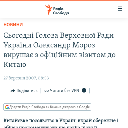
Доступність
посилання
Перейти
НОВИНИ
до
РАДІО СВОБОДА – 70 РОКІВ
Сьогодні Голова Верховної Ради
основного
ВСЕ ЗА ДОБУ
матеріалу
України Олександр Мороз
СТАТТІ
Перейти
вирушає з офіційним візитом до
до
ВІЙНА
ПОЛІТИКА
Китаю
основної
РОСІЙСЬКА «ФІЛЬТРАЦІЯ»
ЕКОНОМІКА
навігації
27 березня 2007, 08:53
Перейти
ДОНБАС.РЕАЛІЇ
СУСПІЛЬСТВО
до
Поділитись
Читати без VPN
КРИМ.РЕАЛІЇ
КУЛЬТУРА
пошуку
ТИ ЯК?
СПОРТ
Додати Радіо Свобода як бажане джерело в Google
СХЕМИ
УКРАЇНА
Китайське посольство в Україні вкрай обережне і
ПРИАЗОВ’Я
СВІТ