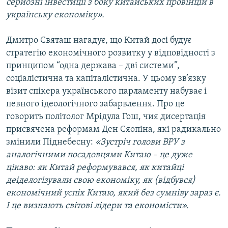
серйозні інвестиції з боку китайських провінцій в
українську економіку».
Усі сайти RFE/RL
Дмитро Святаш нагадує, що Китай досі будує
стратегію економічного розвитку у відповідності з
принципом “одна держава – дві системи”,
соціалістична та капіталістична. У цьому зв’язку
візит спікера українського парламенту набуває і
певного ідеологічного забарвлення. Про це
говорить політолог Мрідула Гош, чия дисертація
присвячена реформам Ден Сяопіна, які радикально
змінили Піднебесну:
«Зустріч голови ВРУ з
аналогічними посадовцями Китаю – це дуже
цікаво: як Китай реформувався, як китайці
деіделогізували свою економіку, як (відбувся)
економічний успіх Китаю, який без сумніву зараз є.
І це визнають світові лідери та економісти».