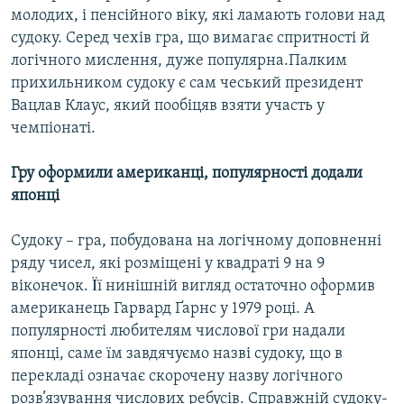
молодих, і пенсійного віку, які ламають голови над
Усі сайти RFE/RL
судоку. Серед чехів гра, що вимагає спритності й
логічного мислення, дуже популярна.Палким
прихильником судоку є сам чеський президент
Вацлав Клаус, який пообіцяв взяти участь у
чемпіонаті.
Гру оформили американці, популярності додали
японці
Судоку – гра, побудована на логічному доповненні
ряду чисел, які розміщені у квадраті 9 на 9
віконечок. Ïї нинішній вигляд остаточно оформив
американець Гарвард Ґарнс у 1979 році. А
популярності любителям числової гри надали
японці, саме їм завдячуємо назві судоку, що в
перекладі означає скорочену назву логічного
розв’язування числових ребусів. Справжній судоку-