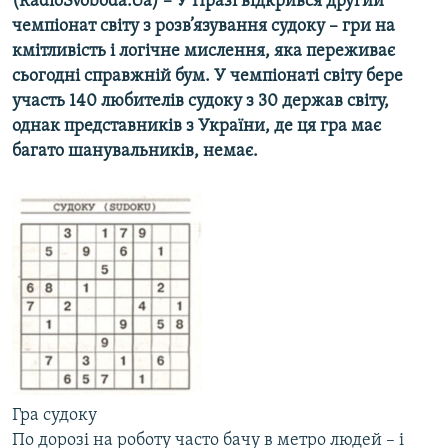
(RadioSvoboda.Ua) – У Празі відкрився другий
МУЛЬТИМЕДІА
чемпіонат світу з розв’язування судоку – гри на
кмітливість і логічне мислення, яка переживає
ФОТО
сьогодні справжній бум. У чемпіонаті світу бере
СПЕЦПРОЄКТИ
участь 140 любителів судоку з 30 держав світу,
однак представників з України, де ця гра має
ПОДКАСТИ
багато шанувальників, немає.
КРИМ РЕАЛІЇ
РУС
УКР
КТАТ
ДОЛУЧАЙСЯ!
Гра судоку
По дорозі на роботу часто бачу в метро людей – і