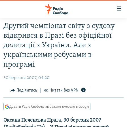
Доступність
посилання
Перейти
Другий чемпіонат світу з судоку
до
РАДІО СВОБОДА – 70 РОКІВ
відкрився в Празі без офіційної
основного
ВСЕ ЗА ДОБУ
матеріалу
делегації з України. Але з
СТАТТІ
Перейти
українськими ребусами в
до
ВІЙНА
ПОЛІТИКА
програмі
основної
РОСІЙСЬКА «ФІЛЬТРАЦІЯ»
ЕКОНОМІКА
навігації
30 березня 2007, 04:20
Перейти
ДОНБАС.РЕАЛІЇ
СУСПІЛЬСТВО
до
Поділитись
Читати без VPN
КРИМ.РЕАЛІЇ
КУЛЬТУРА
пошуку
ТИ ЯК?
СПОРТ
Додати Радіо Свобода як бажане джерело в Google
СХЕМИ
УКРАЇНА
Оксана Пеленська Прага, 30 березня 2007
КИТАЙ.ВИКЛИКИ
СВІТ