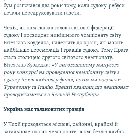
бум розпочався два роки тому, коли судоку-ребуси
почали передруковувати газети.
Чехія, як нам сказав голова світової федерації
судоку і президент нинішнього чемпіонату світу
Вітезслав Коуделка, належить до країн, які мають
найбільше переможців і гравців судоку. Тому Прага
стала столицею другого світового чемпіонату.
Вітезслав Куодедка:
«У виголошеному минулого
року конкурсі на проведення чемпіонату світу з
судоку Чехія вийшла у фінал, потім ми подолали
Туреччину та Італію. Врешті хвалили,що чемпіонат
проводитиметься в Чеській Республіці».
Україна має талановитих гравців
У Чехії проводяться місцеві, районні, крайові й
загальнодержавні чемпіонати, існує безліч клубів