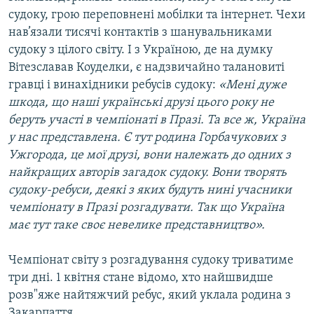
судоку, грою переповнені мобілки та інтернет. Чехи
нав’язали тисячі контактів з шанувальниками
судоку з цілого світу. І з Україною, де на думку
Вітезславав Коуделки, є надзвичайно талановиті
гравці і винахідники ребусів судоку:
«Мені дуже
шкода, що наші українські друзі цього року не
беруть участі в чемпіонаті в Празі. Та все ж, Україна
у нас представлена. Є тут родина Горбачукових з
Ужгорода, це мої друзі, вони належать до одних з
найкращих авторів загадок судоку. Вони творять
судоку-ребуси, деякі з яких будуть нині учасники
чемпіонату в Празі розгадувати. Так що Україна
має тут таке своє невелике представництво».
Чемпіонат світу з розгадування судоку триватиме
три дні. 1 квітня стане відомо, хто найшвидше
розв"яже найтяжчий ребус, який уклала родина з
Закарпаття.