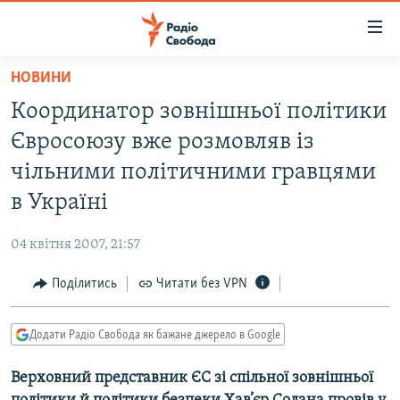
Доступність
посилання
Перейти
НОВИНИ
до
РАДІО СВОБОДА – 70 РОКІВ
Координатор зовнішньої політики
основного
ВСЕ ЗА ДОБУ
матеріалу
Євросоюзу вже розмовляв із
СТАТТІ
Перейти
чільними політичними гравцями
до
ВІЙНА
ПОЛІТИКА
в Україні
основної
РОСІЙСЬКА «ФІЛЬТРАЦІЯ»
ЕКОНОМІКА
навігації
04 квітня 2007, 21:57
Перейти
ДОНБАС.РЕАЛІЇ
СУСПІЛЬСТВО
до
Поділитись
Читати без VPN
КРИМ.РЕАЛІЇ
КУЛЬТУРА
пошуку
ТИ ЯК?
СПОРТ
Додати Радіо Свобода як бажане джерело в Google
СХЕМИ
УКРАЇНА
Верховний представник ЄС зі спільної зовнішньої
КИТАЙ.ВИКЛИКИ
СВІТ