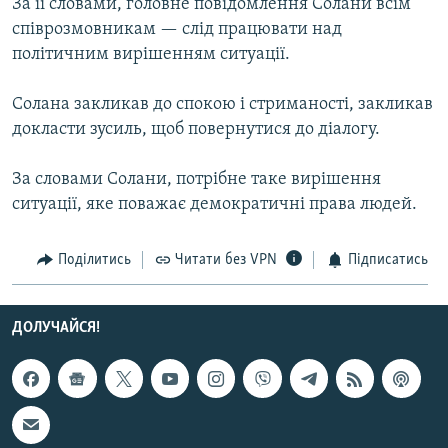
За її словами, головне повідомлення Солани всім
Усі сайти RFE/RL
співрозмовникам — слід працювати над
політичним вирішенням ситуації.
Солана закликав до спокою і стриманості, закликав
докласти зусиль, щоб повернутися до діалогу.
За словами Солани, потрібне таке вирішення
ситуації, яке поважає демократичні права людей.
Поділитись
Читати без VPN
Підписатись
ДОЛУЧАЙСЯ!