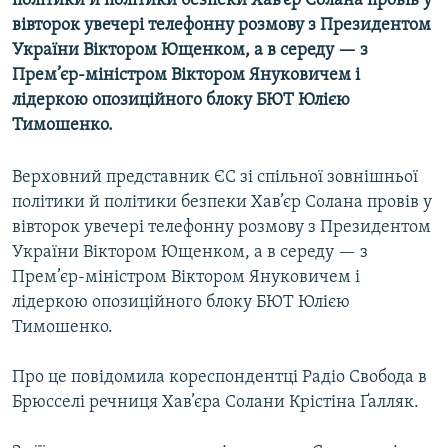
політики й політики безпеки Хав’єр Солана провів у
МУЛЬТИМЕДІА
вівторок увечері телефонну розмову з Президентом
України Віктором Ющенком, а в середу — з
ФОТО
Прем’єр-міністром Віктором Януковичем і
СПЕЦПРОЄКТИ
лідеркою опозиційного блоку БЮТ Юлією
Тимошенко.
ПОДКАСТИ
Верховний представник ЄС зі спільної зовнішньої
КРИМ РЕАЛІЇ
політики й політики безпеки Хав’єр Солана провів у
РУС
вівторок увечері телефонну розмову з Президентом
УКР
України Віктором Ющенком, а в середу — з
Прем’єр-міністром Віктором Януковичем і
КТАТ
лідеркою опозиційного блоку БЮТ Юлією
Тимошенко.
ДОЛУЧАЙСЯ!
Про це повідомила кореспондентці Радіо Свобода в
Брюсселі речниця Хав’єра Солани Крістіна Ґалляк.