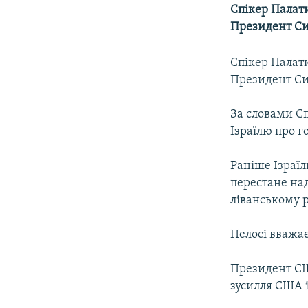
МУЛЬТИМЕДІА
Спікер Палат
ФОТО
Президент Сир
СПЕЦПРОЄКТИ
Спікер Палат
ПОДКАСТИ
Президент Сир
За словами С
Ізраїлю про г
Раніше Ізраїл
перестане на
ліванському р
Пелосі вважає
Президент СШ
зусилля США 