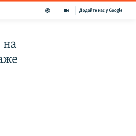
Додайте нас у Google
 на
каже