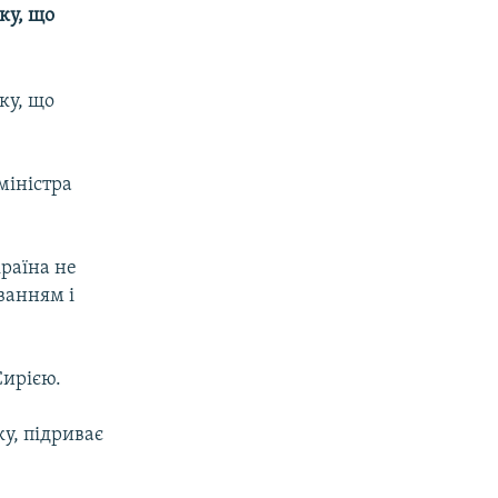
ку, що
ку, що
міністра
країна не
ванням і
Сирією.
у, підриває