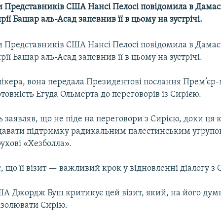
и Представників США Нансі Пелосі повідомила в Дамас
ії Башар аль-Асад запевнив її в цьому на зустрічі.
и Представників США Нансі Пелосі повідомила в Дамас
ії Башар аль-Асад запевнив її в цьому на зустрічі.
пікера, вона передала Президентові послання Прем’єр-
отовність Егуда Ольмерта до переговорів із Сирією.
ь заявляв, що не піде на переговори з Сирією, доки ця 
давати підтримку радикальним палестинським угрупо
ухові «Хезболла».
, що її візит — важливий крок у відновленні діалогу з 
А Джордж Буш критикує цей візит, який, на його думк
ізолювати Сирію.