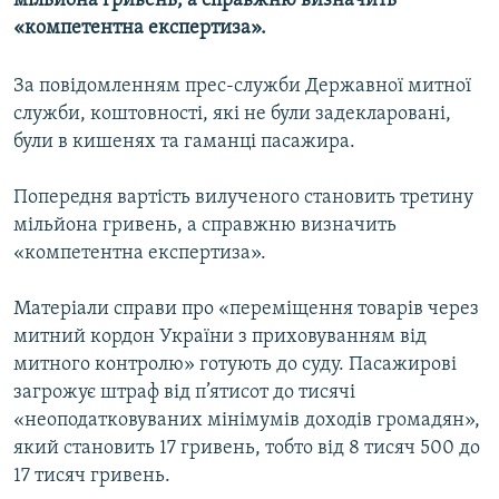
мільйона гривень, а справжню визначить
МУЛЬТИМЕДІА
«компетентна експертиза».
ФОТО
За повідомленням прес-служби Державної митної
СПЕЦПРОЄКТИ
служби, коштовності, які не були задекларовані,
ПОДКАСТИ
були в кишенях та гаманці пасажира.
Попередня вартість вилученого становить третину
КРИМ РЕАЛІЇ
мільйона гривень, а справжню визначить
РУС
«компетентна експертиза».
УКР
Матеріали справи про «переміщення товарів через
КТАТ
митний кордон України з приховуванням від
митного контролю» готують до суду. Пасажирові
ДОЛУЧАЙСЯ!
загрожує штраф від п’ятисот до тисячі
«неоподатковуваних мінімумів доходів громадян»,
який становить 17 гривень, тобто від 8 тисяч 500 до
17 тисяч гривень.