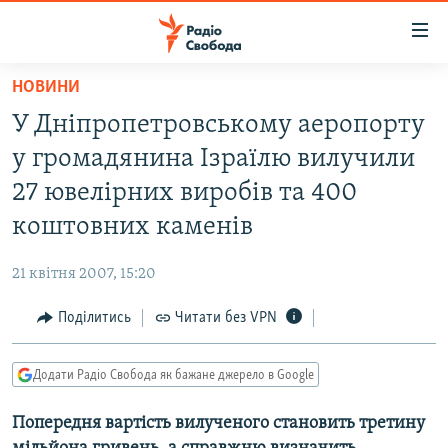
Доступність
посилання
Перейти
НОВИНИ
до
РАДІО СВОБОДА – 70 РОКІВ
У Дніпропетровському аеропорту
основного
ВСЕ ЗА ДОБУ
матеріалу
у громадянина Ізраїлю вилучили
СТАТТІ
Перейти
27 ювелірних виробів та 400
до
ВІЙНА
ПОЛІТИКА
коштовних каменів
основної
РОСІЙСЬКА «ФІЛЬТРАЦІЯ»
ЕКОНОМІКА
навігації
21 квітня 2007, 15:20
Перейти
ДОНБАС.РЕАЛІЇ
СУСПІЛЬСТВО
до
Поділитись
Читати без VPN
КРИМ.РЕАЛІЇ
КУЛЬТУРА
пошуку
ТИ ЯК?
СПОРТ
Додати Радіо Свобода як бажане джерело в Google
СХЕМИ
УКРАЇНА
Попередня вартість вилученого становить третину
КИТАЙ.ВИКЛИКИ
СВІТ