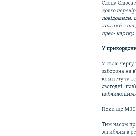
Олена Слюсар
довго переві
повідомили, щ
кожний з нас,
прес- картку,
У прикордонн
У свою чергу
заборона на в
комітету та ж
сьогодні” пов
наближеними 
Поки що МЗС 
Тим часом пре
загиблим в ро