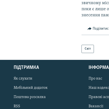
звичному місц
поки є лише 
знесення пам’
Поділитис
Світ
КРИМ РЕАЛІЇ
РУС
ПІДТРИМКА
ІНФОРМА
УКР
КТАТ
Як слухати
Про нас
Мобільний додаток
Наш кодек
ДОЛУЧАЙСЯ!
Поштова розсилка
Правові ас
RSS
Вакансії