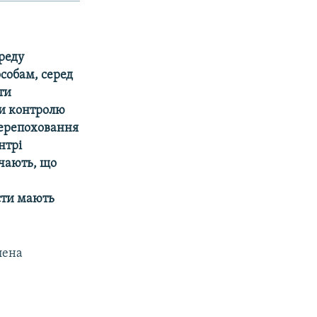
ереду
особам, серед
ти
ди контролю
 перепоховання
нтрі
чають, що
сти мають
лена
у