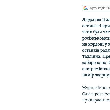
МУЛЬТИМЕДІА
Додати Радіо Св
ФОТО
СПЕЦПРОЄКТИ
Людмила Пилип
естонські при
ПОДКАСТИ
яких були чл
російськомов
на кордоні у 
останків радя
Таллінна. Пр
заборона на в
екстремістсь
намір звернут
Журналістка л
Слюсарєва роз
прикордонном