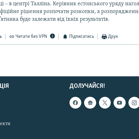
і – в центрі Талліна. Керівник естонського уряду наго
офіційне рішення розпочати розкопки, а розпорядженн
ятника буде залежати від їхніх результатів.
ь
Читати без VPN
Підписатись
Друк
ЦІЯ
ДОЛУЧАЙСЯ!
с
пекти