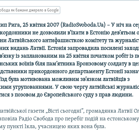
обода як бажане джерело в Google
 Рига, 25 квітня 2007 (RadioSvoboda.Ua) – У ніч на с
кордонники не дозволили в’їхати в Естонію дев’ятьом 
ени Латвійського антифашисткою комітету та журналіс
них видань Латвії. Естонія запровадила посилені захо
зв’язку із запланованим на 25 квітня початком робіт із
нських воїнів біля пам’ятника Бронзовому солдату в це
едставники прикордонного департаменту Естонії зазна
’їзд була мотивована можливим зв’язком латвійців з
кими угрупованнями. У свою чергу латвійські журналі
ися з позовом до Європейського суду з прав людини.
атвійської газети „Вісті сьогодні”, громадянка Латвії О
повіла Радіо Свобода про перебіг подій на естонськом
у пункті Ікла, учасницею яких вона була.