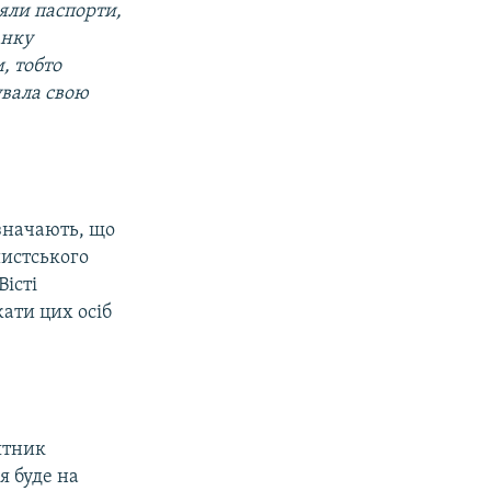
зяли паспорти,
анку
, тобто
увала свою
значають, що
шистського
Вісті
жати цих осіб
ятник
я буде на