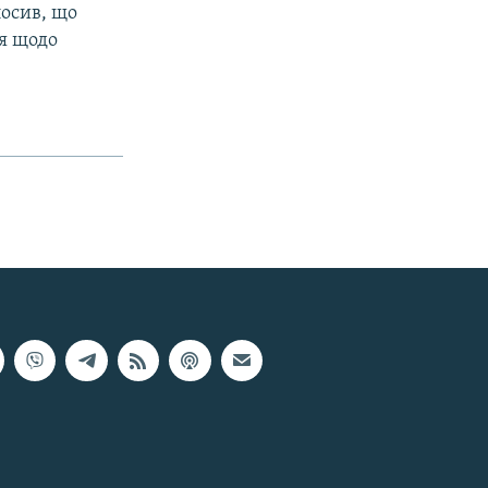
лосив, що
я щодо