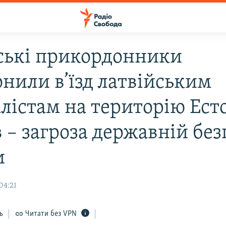
ські прикордонники
онили в’їзд латвійським
лістам на територію Есто
 – загроза державній без
и
04:21
ь
Читати без VPN