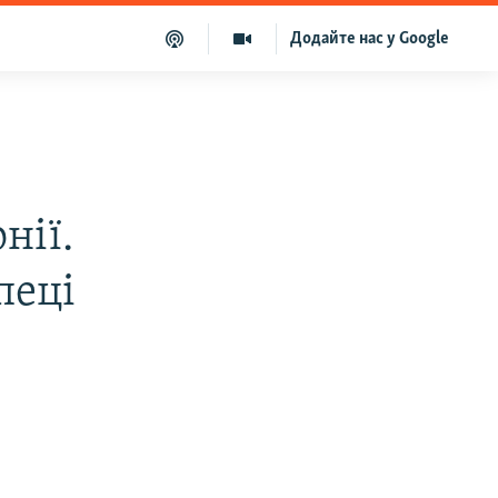
Додайте нас у Google
нії.
пеці