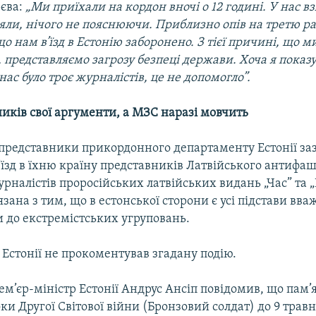
єва:
„Ми приїхали на кордон вночі о 12 годині. У нас в
ряли, нічого не пояснюючи. Приблизно опів на третю р
о нам в’їзд в Естонію заборонено. З тієї причині, що ми
 представляємо загрозу безпеці держави. Хоча я показ
 нас було троє журналістів, це не допомогло”.
иків свої аргументи, а МЗС наразі мовчить
 представники прикордонного департаменту Естонії за
’їзд в їхню країну представників Латвійського антифа
урналістів проросійських латвійських видань „Час” та „
’язана з тим, що в естонської сторони є усі підстави вва
до екстремістських угруповань.
Естонії не прокоментував згадану подію.
м’єр-міністр Естонії Андрус Ансіп повідомив, що пам’
ки Другої Світової війни (Бронзовий солдат) до 9 травн