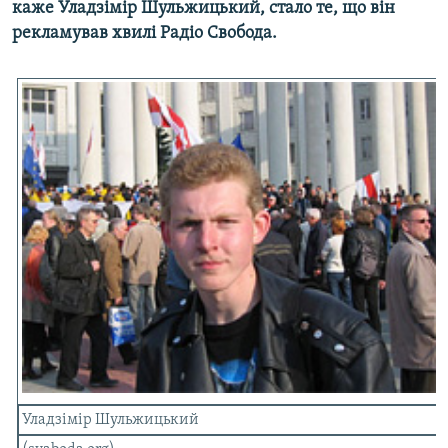
каже Уладзімір Шульжицький, стало те, що він
МУЛЬТИМЕДІА
рекламував хвилі Радіо Свобода.
ФОТО
СПЕЦПРОЄКТИ
ПОДКАСТИ
КРИМ РЕАЛІЇ
РУС
УКР
КТАТ
ДОЛУЧАЙСЯ!
Уладзімір Шульжицький