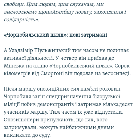
свободи. Цим людям, цим слухачам, ми
висловлюємо щонайглибшу повагу, захоплення і
солідарність».
«Чорнобильський шлях»: нові затримані
А Уладзімір Шульжицький тим часом не полишає
активної діяльності. У четвер він приїхав до
Мінська на акцію «Чорнобильський шлях». Сорок
кілометрів від Сморгоні він подолав на велосипеді.
Після маршу опозиційних сил пам’яті роковин
Чорнобиля загін спецпризначення білоруської
міліції побив демонстрантів і затримав кількадесят
учасників маршу. Тим часом їх уже відпустили.
Опозиціонери припускають, що тих, кого
затримували, можуть найближчими днями
викликати до суду.