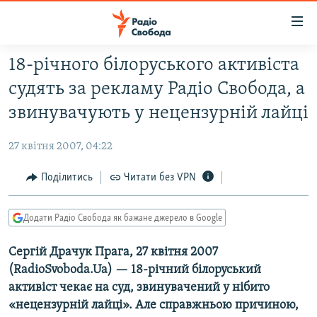
Доступність
посилання
Перейти
18-річного білоруського активіста
до
РАДІО СВОБОДА – 70 РОКІВ
судять за рекламу Радіо Свобода, а
основного
ВСЕ ЗА ДОБУ
матеріалу
звинувачують у нецензурній лайці
СТАТТІ
Перейти
до
27 квітня 2007, 04:22
ВІЙНА
ПОЛІТИКА
основної
РОСІЙСЬКА «ФІЛЬТРАЦІЯ»
Поділитись
Читати без VPN
ЕКОНОМІКА
навігації
Перейти
ДОНБАС.РЕАЛІЇ
СУСПІЛЬСТВО
до
Додати Радіо Свобода як бажане джерело в Google
КРИМ.РЕАЛІЇ
КУЛЬТУРА
пошуку
Сергій Драчук Прага, 27 квітня 2007
ТИ ЯК?
СПОРТ
(RadioSvoboda.Ua) — 18-річний білоруський
СХЕМИ
УКРАЇНА
активіст чекає на суд, звинувачений у нібито
КИТАЙ.ВИКЛИКИ
«нецензурній лайці». Але справжньою причиною,
СВІТ