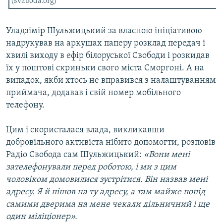
(svaboda.org)
Усі сайти RFE/RL
Уладзімір Шульжицький за власною ініціативою
надрукував на аркушах паперу розклад передач і
хвилі виходу в ефір білоруської Свободи і розкидав
їх у поштові скриньки свого міста Сморгоні. А на
випадок, якби хтось не вправився з налаштуванням
приймача, додавав і свій номер мобільного
телефону.
Цим і скористалася влада, викликавши
добровільного активіста нібито допомогти, розповів
Радіо Свобода сам Шульжицький:
«Вони мені
зателефонували перед роботою, і ми з цим
чоловіком домовилися зустрітися. Він назвав мені
адресу. Я й пішов на ту адресу, а там майже попід
самими дверима на мене чекали дільничний і ще
один міліціонер».