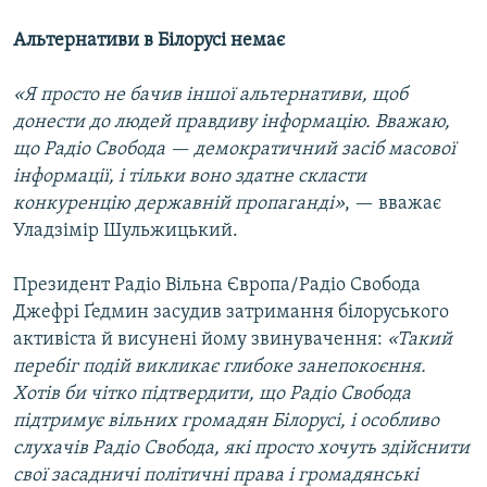
Альтернативи в Білорусі немає
«Я просто не бачив іншої альтернативи, щоб
донести до людей правдиву інформацію. Вважаю,
що Радіо Свобода — демократичний засіб масової
інформації, і тільки воно здатне скласти
конкуренцію державній пропаганді»
, — вважає
Уладзімір Шульжицький.
Президент Радіо Вільна Європа/Радіо Свобода
Джефрі Ґедмин засудив затримання білоруського
активіста й висунені йому звинувачення:
«Такий
перебіг подій викликає глибоке занепокоєння.
Хотів би чітко підтвердити, що Радіо Свобода
підтримує вільних громадян Білорусі, і особливо
слухачів Радіо Свобода, які просто хочуть здійснити
свої засадничі політичні права і громадянські