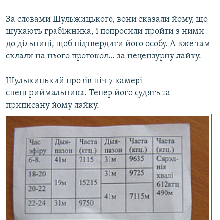
За словами Шульжицького, вони сказали йому, що
шукають грабіжника, і попросили пройти з ними
до дільниці, щоб підтвердити його особу. А вже там
склали на нього протокол… за нецензурну лайку.
Шульжицький провів ніч у камері
спецприймальника. Тепер його судять за
приписану йому лайку.