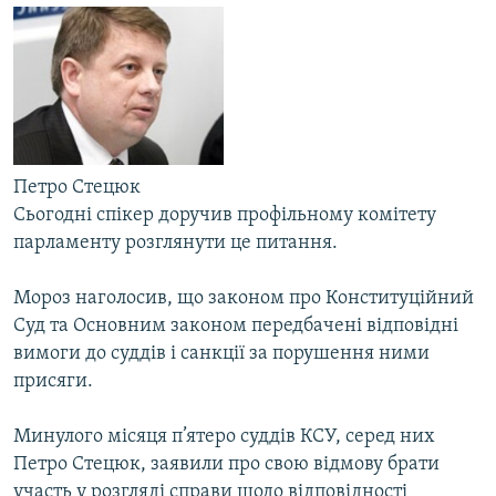
МУЛЬТИМЕДІА
ФОТО
СПЕЦПРОЄКТИ
ПОДКАСТИ
Петро Стецюк
КРИМ РЕАЛІЇ
Сьогодні спікер доручив профільному комітету
РУС
парламенту розглянути це питання.
УКР
Мороз наголосив, що законом про Конституційний
КТАТ
Суд та Основним законом передбачені відповідні
вимоги до суддів і санкції за порушення ними
ДОЛУЧАЙСЯ!
присяги.
Минулого місяця п’ятеро суддів КСУ, серед них
Петро Стецюк, заявили про свою відмову брати
участь у розгляді справи щодо відповідності