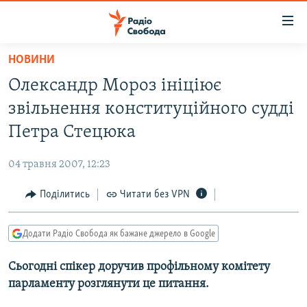
Доступність
посилання
Перейти
НОВИНИ
до
РАДІО СВОБОДА – 70 РОКІВ
Олександр Мороз ініціює
основного
ВСЕ ЗА ДОБУ
матеріалу
звільнення конституційного судді
СТАТТІ
Перейти
Петра Стецюка
до
ВІЙНА
ПОЛІТИКА
основної
04 травня 2007, 12:23
РОСІЙСЬКА «ФІЛЬТРАЦІЯ»
ЕКОНОМІКА
навігації
Перейти
Поділитись
Читати без VPN
ДОНБАС.РЕАЛІЇ
СУСПІЛЬСТВО
до
КРИМ.РЕАЛІЇ
КУЛЬТУРА
пошуку
Додати Радіо Свобода як бажане джерело в Google
ТИ ЯК?
СПОРТ
Сьогодні спікер доручив профільному комітету
СХЕМИ
УКРАЇНА
парламенту розглянути це питання.
КИТАЙ.ВИКЛИКИ
СВІТ