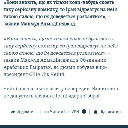
«Вони знають, що як тільки коли-небудь скоять
МУЛЬТИМЕДІА
таку серйозну помилку, то Іран відреагує на неї з
ФОТО
такою силою, що їм доведеться розкаятися», –
заявив Махмуд Ахмадінеджад.
СПЕЦПРОЄКТИ
ПОДКАСТИ
«Вони знають, що як тільки коли-небудь скоять
таку серйозну помилку, то Іран відреагує на неї з
КРИМ РЕАЛІЇ
такою силою, що їм доведеться розкаятися»,
–
РУС
заявив Махмуд Ахмадінеджад в Об’єднаних
Арабських Еміратах, де днями побував віце-
УКР
президент США Дік Чейні.
КТАТ
Чейні під час цього візиту попередив: Вашингтон
ДОЛУЧАЙСЯ!
не допустить появив в Ірані ядерної зброї.
Поділитись
Читати без VPN
Підписатись