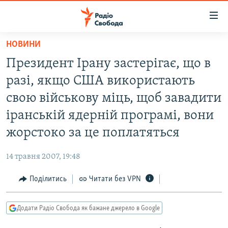
Доступність
посилання
Перейти
НОВИНИ
до
РАДІО СВОБОДА – 70 РОКІВ
Президент Ірану застерігає, що в
основного
ВСЕ ЗА ДОБУ
матеріалу
разі, якщо США використають
СТАТТІ
Перейти
свою військову міць, щоб завадити
до
ВІЙНА
ПОЛІТИКА
іранській ядерній програмі, вони
основної
РОСІЙСЬКА «ФІЛЬТРАЦІЯ»
ЕКОНОМІКА
навігації
жорстоко за це поплатяться
Перейти
ДОНБАС.РЕАЛІЇ
СУСПІЛЬСТВО
до
14 травня 2007, 19:48
КРИМ.РЕАЛІЇ
КУЛЬТУРА
пошуку
Поділитись
Читати без VPN
ТИ ЯК?
СПОРТ
СХЕМИ
УКРАЇНА
Додати Радіо Свобода як бажане джерело в Google
КИТАЙ.ВИКЛИКИ
СВІТ