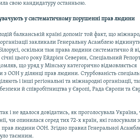
вила свою кандидатуру останньою.
нувачують у систематичному порушенні прав людини
одій балканській країні допоміг той факт, що міжнаро
 організації закликали Генеральну Асамблею відкинут
ілорусі, оскільки там права людини систематично й в
 січні цього року Ейдрієн Северин, Спеціальний Репо
ідомляв, що уряд у Мінську категорично відмовляється
 з ООН у ділянці прав людини. Стурбованість спеціал
іляють і інші регіональні та міжнародні організації, та
 безпеки й співробітництва у Європі, Рада Європи та Є
так і не вдалося довідатись, як проголосувала Україна,
снії, чи опинилася серед тих 72-х країн, які голосували 
ді прав людини ООН. Згідно правил Генеральної Асамбле
було таємним.