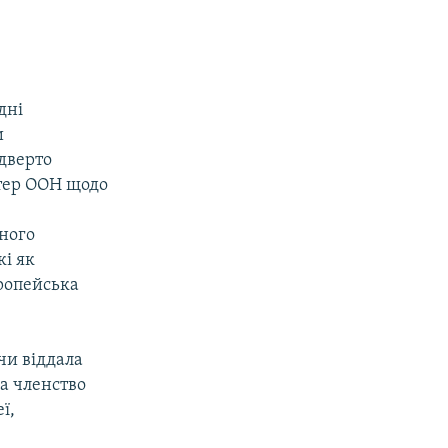
дні
и
ідверто
ртер ООН щодо
ьного
кі як
вропейська
 чи віддала
за членство
ї,