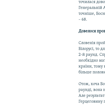
точилася дово
Генеральній А
точніше, Босн
– 68.
Довелося про
Словенія прой
Білорусі, то 
2-й раунд. Сп
необхідно мат
країни, тому 
більше полов
Отож, хоча Бо
раунді, вона 
Але результат
Герцеговину по