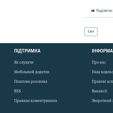
Поділитис
Світ
КРИМ РЕАЛІЇ
РУС
ПІДТРИМКА
ІНФОРМА
УКР
КТАТ
Як слухати
Про нас
Мобільний додаток
Наш кодек
ДОЛУЧАЙСЯ!
Поштова розсилка
Правові ас
RSS
Вакансії
Правила коментування
Зворотний 
Усі сайти RFE/RL