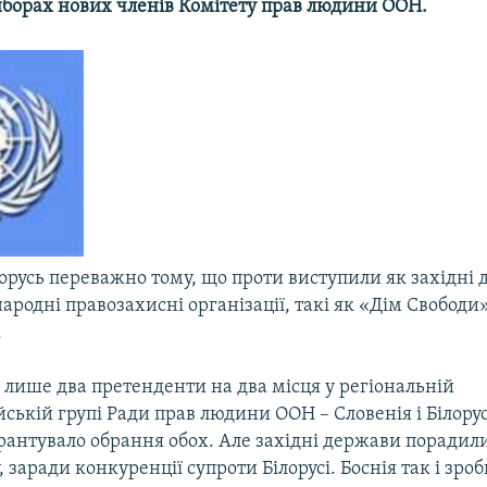
виборах нових членів Комітету прав людини ООН.
орусь переважно тому, що проти виступили як західні д
ародні правозахисні організації, такі як «Дім Свобод
.
 лише два претенденти на два місця у регіональній
ській групі Ради прав людини ООН – Словенія і Білорус
рантувало обрання обох. Але західні держави порадили
, заради конкуренції супроти Білорусі. Боснія так і зро