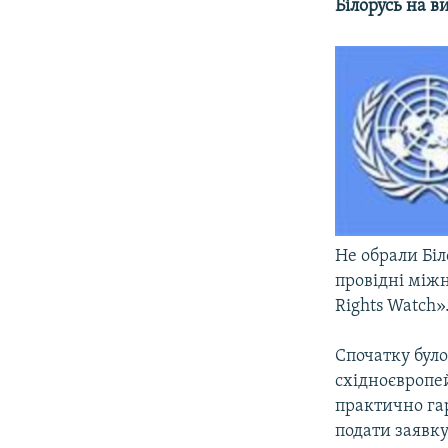
МУЛЬТИМЕДІА
Білорусь на 
ФОТО
СПЕЦПРОЄКТИ
ПОДКАСТИ
Не обрали Біл
провідні міжн
Rights Watch»
Спочатку було
східноєвропей
практично га
подати заявку