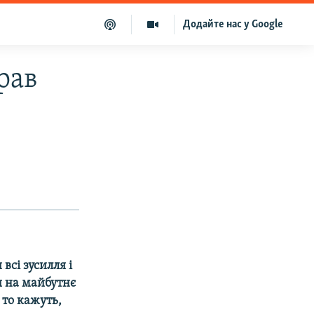
Додайте нас у Google
рав
всі зусилля і
и на майбутнє
то кажуть,