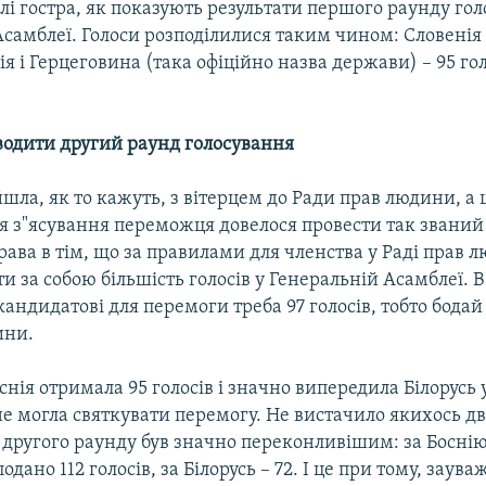
лі гостра, як показують результати першого раунду го
самблеї. Голоси розподілилися таким чином: Словенія –
ія і Герцеговина (така офіційно назва держави) – 95 гол
водити другий раунд голосування
шла, як то кажуть, з вітерцем до Ради прав людини, а 
для з"ясування переможця довелося провести так зван
рава в тім, що за правилами для членства у Раді прав 
и за собою більшість голосів у Генеральній Асамблеї. 
кандидатові для перемоги треба 97 голосів, тобто бодай
ини.
снія отримала 95 голосів і значно випередила Білорусь
не могла святкувати перемогу. Не вистачило якихось дв
 другого раунду був значно переконливішим: за Боснію
дано 112 голосів, за Білорусь – 72. І це при тому, заув