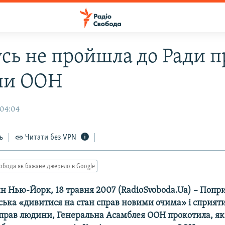
усь не пройшла до Ради п
ни ООН
 04:04
ь
Читати без VPN
обода як бажане джерело в Google
 Нью-Йорк, 18 травня 2007 (RadioSvoboda.Ua) – Попри 
ська «дивитися на стан справ новими очима» і сприят
рав людини, Генеральна Асамблея ООН прокотила, як 