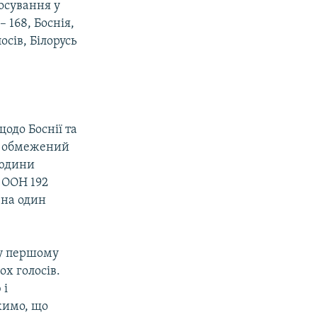
лосування у
 168, Боснія,
осів, Білорусь
щодо Боснії та
ий обмежений
людини
В ООН 192
 на один
 у першому
ох голосів.
 і
ажимо, що