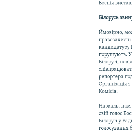
Боснія виста
Білорусь зви
Ймовірно, мол
правозахисні
кандидатуру Б
порушують. У
Білорусі, пов
співпрацювати
репортера под
Організація з
Комісія.
На жаль, нам 
свій голос Бо
Білорусі у Ра
голосування 