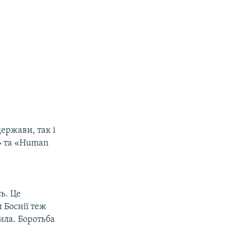
ержави, так і
и» та «Human
ь. Це
 Боснії теж
била. Боротьба