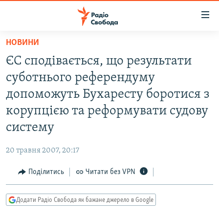
Доступність
посилання
Перейти
НОВИНИ
до
РАДІО СВОБОДА – 70 РОКІВ
ЄС сподівається, що результати
основного
ВСЕ ЗА ДОБУ
матеріалу
суботнього референдуму
СТАТТІ
Перейти
допоможуть Бухаресту боротися з
до
ВІЙНА
ПОЛІТИКА
корупцією та реформувати судову
основної
РОСІЙСЬКА «ФІЛЬТРАЦІЯ»
ЕКОНОМІКА
навігації
систему
Перейти
ДОНБАС.РЕАЛІЇ
СУСПІЛЬСТВО
до
20 травня 2007, 20:17
КРИМ.РЕАЛІЇ
КУЛЬТУРА
пошуку
Поділитись
Читати без VPN
ТИ ЯК?
СПОРТ
СХЕМИ
УКРАЇНА
Додати Радіо Свобода як бажане джерело в Google
КИТАЙ.ВИКЛИКИ
СВІТ