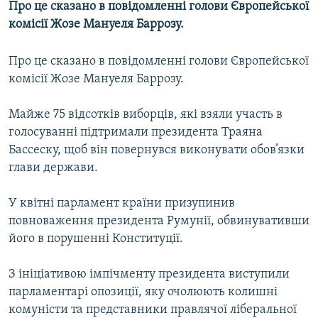
Про це сказано в повідомленні голови Європейської
МУЛЬТИМЕДІА
комісії Жозе Мануеля Баррозу.
ФОТО
Про це сказано в повідомленні голови Європейської
СПЕЦПРОЄКТИ
комісії Жозе Мануеля Баррозу.
ПОДКАСТИ
Майже 75 відсотків виборців, які взяли участь в
КРИМ РЕАЛІЇ
голосуванні підтримали президента Траяна
РУС
Бассеску, щоб він повернувся виконувати обов’язки
глави держави.
УКР
КТАТ
У квітні парламент країни призупинив
повноваження президента Румунії, обвинувативши
ДОЛУЧАЙСЯ!
його в порушенні Конституції.
З ініціативою імпічменту президента виступили
парламентарі опозиції, яку очолюють колишні
комуністи та представники правлячої ліберальної