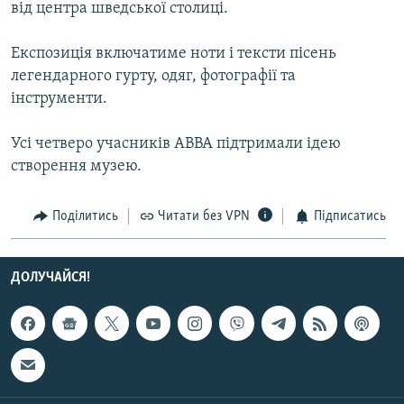
від центра шведської столиці.
МУЛЬТИМЕДІА
ФОТО
Експозиція включатиме ноти і тексти пісень
легендарного гурту, одяг, фотографії та
СПЕЦПРОЄКТИ
інструменти.
ПОДКАСТИ
Усі четверо учасників ABBA підтримали ідею
КРИМ РЕАЛІЇ
створення музею.
РУС
Поділитись
Читати без VPN
Підписатись
УКР
КТАТ
ДОЛУЧАЙСЯ!
ДОЛУЧАЙСЯ!