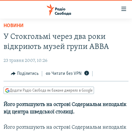
Доступність
посилання
Перейти
НОВИНИ
до
РАДІО СВОБОДА – 70 РОКІВ
У Стокгольмі через два роки
основного
ВСЕ ЗА ДОБУ
матеріалу
відкриють музей групи ABBA
СТАТТІ
Перейти
до
23 травня 2007, 10:26
ВІЙНА
ПОЛІТИКА
основної
РОСІЙСЬКА «ФІЛЬТРАЦІЯ»
Поділитись
Читати без VPN
ЕКОНОМІКА
навігації
Перейти
ДОНБАС.РЕАЛІЇ
СУСПІЛЬСТВО
до
Додати Радіо Свобода як бажане джерело в Google
КРИМ.РЕАЛІЇ
КУЛЬТУРА
пошуку
Його розташують на острові Содермальм неподалік
ТИ ЯК?
СПОРТ
від центра шведської столиці.
СХЕМИ
УКРАЇНА
КИТАЙ.ВИКЛИКИ
Його розташують на острові Содермальм неподалік
СВІТ