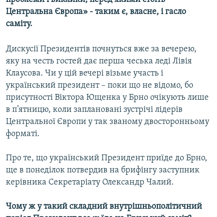
МУЛЬТИМЕДІА
Центральна Європа» - таким є, власне, і гасло
саміту.
ФОТО
СПЕЦПРОЄКТИ
Дискусії Президентів почнуться вже за вечерею,
яку на честь гостей дає перша чеська леді Лівія
ПОДКАСТИ
Клаусова. Чи у цій вечері візьме участь і
український президент – поки що не відомо, бо
КРИМ РЕАЛІЇ
присутності Віктора Ющенка у Брно очікують лише
РУС
в п’ятницю, коли заплановані зустрічі лідерів
УКР
Центральної Європи у так званому двосторонньому
форматі.
КТАТ
Про те, що український Президент приїде до Брно,
ДОЛУЧАЙСЯ!
ще в понеділок потвердив на брифінгу заступник
керівника Секретаріату Олександр Чалий.
Чому ж у такий складний внутрішньополітичний