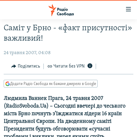
Доступність
посилання
Перейти
Саміт у Брно - «факт присутності»
до
РАДІО СВОБОДА – 70 РОКІВ
важливий!
основного
ВСЕ ЗА ДОБУ
матеріалу
24 травня 2007, 04:08
СТАТТІ
Перейти
до
ВІЙНА
ПОЛІТИКА
Поділитись
Читати без VPN
основної
РОСІЙСЬКА «ФІЛЬТРАЦІЯ»
ЕКОНОМІКА
навігації
Додати Радіо Свобода як бажане джерело в Google
Перейти
ДОНБАС.РЕАЛІЇ
СУСПІЛЬСТВО
до
Людмила Ваннек Прага, 24 травня 2007
КРИМ.РЕАЛІЇ
КУЛЬТУРА
пошуку
(RadioSvoboda.Ua) – Сьогодні ввечері до чеського
ТИ ЯК?
СПОРТ
міста Брно почнуть з’їжджатися лідери 16 країн
СХЕМИ
УКРАЇНА
Центральної Європи. На дводенному саміті
Президенти будуть обговорювати «сучасні
КИТАЙ.ВИКЛИКИ
СВІТ
проблеми і виклики, перед якими стоїть