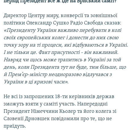
період Президент все ж їде на Брнський саміт?
Усі сайти RFE/RL
Директор Центру миру, конверсії та зовнішньої
політики Олександр Сушко Радіо Свобода сказав:
«Президенту України важливо перебувати в колі
своїх європейських колег і донести до них свою
точку зору на ті процеси, які відбуваються в Україні.
І не тільки це. Факт присутності - він важливий.
Навряд чи щось може трапитись в Україні за той
день, коли Президента тут не буде, тим більше, що
й Прем’єр-міністр неодноразово відлучався з
України в ці кризові часи».
Не всі із запрошених 18-ти керівників держав
зможуть взяти у саміті участь. Напередодні
Президент Німеччини Кьолер та його колега зі
Словенії Дрновшек повідомили про те, що не
приїдуть.