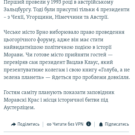
Перший провели у 1993 році в австрійському
Зальцбурґу. Тоді були присутні тільки 4 президенти
– з Чехії, Угорщини, Німеччини та Австрії.
Чеське місто Брно виборювало право проведення
цьогорічного форуму, адже він має стати
найвидатнішою політичною подією в історії
Морави. Чи готове місто прийняти гостей —
перевіряв сам президент Вацлав Клаус, який
презентуватиме колегам і свою книгу «Голуба, а не
зелена планета» — йдеться про проблеми довкілля.
Гостям саміту планують показати заповідник
Моравскі Крас і місця історичної битви під
Аустерліцем.
Поділитись
Читати без VPN
Підписатись