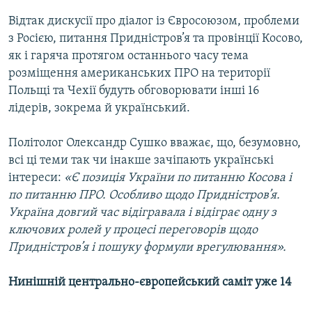
Відтак дискусії про діалог із Євросоюзом, проблеми
з Росією, питання Придністров’я та провінції Косово,
як і гаряча протягом останнього часу тема
розміщення американських ПРО на території
Польщі та Чехії будуть обговорювати інші 16
лідерів, зокрема й український.
Політолог Олександр Сушко вважає, що, безумовно,
всі ці теми так чи інакше зачіпають українські
інтереси:
«Є позиція України по питанню Косова і
по питанню ПРО. Особливо щодо Придністров’я.
Україна довгий час відігравала і відіграє одну з
ключових ролей у процесі переговорів щодо
Придністров’я і пошуку формули врегулювання».
Нинішній центрально-європейський саміт уже 14