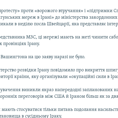
 протесту» проти «ворожого втручання» і «підтримки 
унських мереж в Ірані» до міністерства закордонних 
икали в неділю посла Швейцарії, яка представляє інт
редставника МЗС, ці мережі мають на меті чинити саб
 провінціях Ірану.
 Вашингтона на цю заяву наразі не було.
стерство розвідки Ірану повідомило про викриття шпиг
иторії країни, яку організували «окупаційні сили в Іра
увачення виникли якраз напередодні запланованих на
ронніх переговорів між США й Іраном більш як за два
 мають стосуватися тільки питань подолання насильст
тановища в сусідньому Іраку.