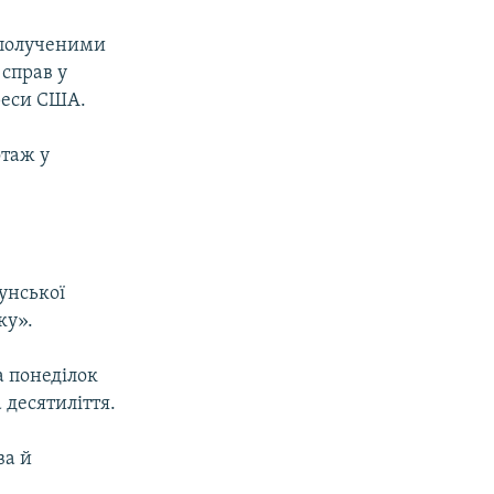
Сполученими
справ у
ереси США.
отаж у
унської
ку».
 понеділок
 десятиліття.
ва й