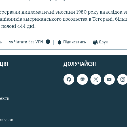
ерервали дипломатичні зносини 1980 року внаслідок з
цівників американського посольства в Тегерані, біль
полоні 444 дні.
ь
Читати без VPN
Підписатись
Друк
ЦІЯ
ДОЛУЧАЙСЯ!
с
пекти
зв'язок