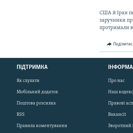
США й Іран п
заручники пра
протримали в 
Поділитис
КРИМ РЕАЛІЇ
РУС
ПІДТРИМКА
ІНФОРМА
УКР
КТАТ
Як слухати
Про нас
Мобільний додаток
Наш кодек
ДОЛУЧАЙСЯ!
Поштова розсилка
Правові ас
RSS
Вакансії
Правила коментування
Зворотний 