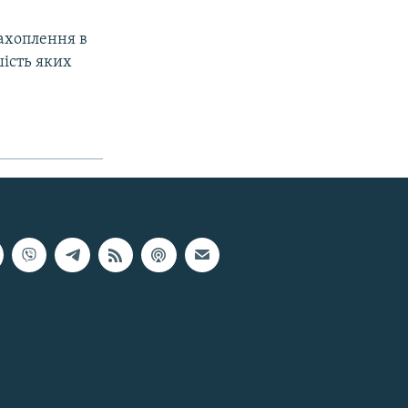
ахоплення в
шість яких