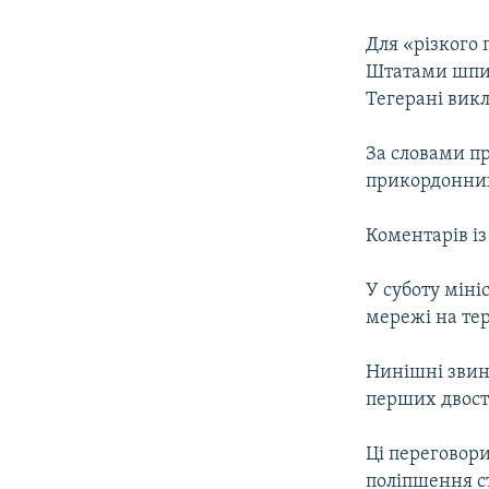
МУЛЬТИМЕДІА
ФОТО
Для «різкого
Штатами шпиг
СПЕЦПРОЄКТИ
Тегерані викл
ПОДКАСТИ
За словами п
прикордонних
Коментарів із
У суботу міні
мережі на тер
Нинішні звин
перших двосто
Ці переговори
поліпшення с