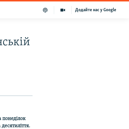
Додайте нас у Google
нській
 понеділок
 десятиліття.