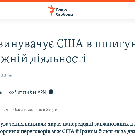
звинувачує США в шпигу
ажній діяльності
 00:56
ь
Читати без VPN
обода як бажане джерело в Google
увачення виникли якраз напередодні запланованих на
ронніх переговорів між США й Іраном більш як за два