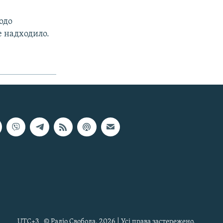
одо
е надходило.
UTC+3
© Радіо Свобода, 2026 | Усі права застережено.