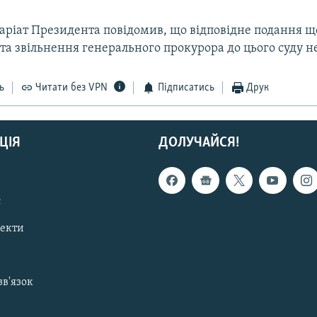
аріат Президента повідомив, що відповідне подання щ
а звільнення генерального прокурора до цього суду н
ь
Читати без VPN
Підписатись
Друк
ЦІЯ
ДОЛУЧАЙСЯ!
с
пекти
зв'язок