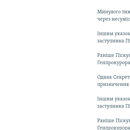
МУЛЬТИМЕДІА
ФОТО
Минулого тиж
через несуміс
СПЕЦПРОЄКТИ
ПОДКАСТИ
Іншим указом
заступника П
Раніше Піскун
Генпрокурора
Однак Секрет
призначення т
Іншим указом
заступника П
Раніше Піскун
Генпрокурора