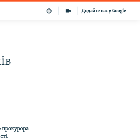
Додайте нас у Google
ів
о прокурора
сті.