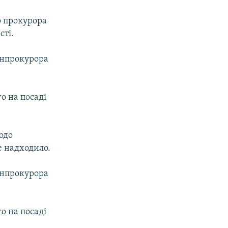
о прокурора
сті.
енпрокурора
о на посаді
одо
е надходило.
енпрокурора
о на посаді