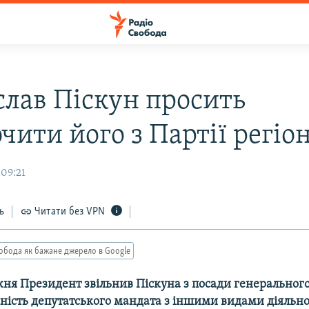
слав Піскун просить
ити його з Партії регіон
 09:21
ь
Читати без VPN
обода як бажане джерело в Google
ня Президент звільнив Піскуна з посади генеральног
ність депутатського мандата з іншими видами діяльно