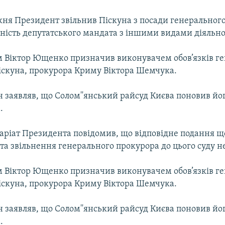
ня Президент звільнив Піскуна з посади генеральног
ність депутатського мандата з іншими видами діяльно
 Віктор Ющенко призначив виконувачем обов’язків г
іскуна, прокурора Криму Віктора Шемчука.
 заявляв, що Солом''янський райсуд Києва поновив йог
.
аріат Президента повідомив, що відповідне подання щ
а звільнення генерального прокурора до цього суду н
 Віктор Ющенко призначив виконувачем обов’язків г
іскуна, прокурора Криму Віктора Шемчука.
 заявляв, що Солом''янський райсуд Києва поновив йог
.