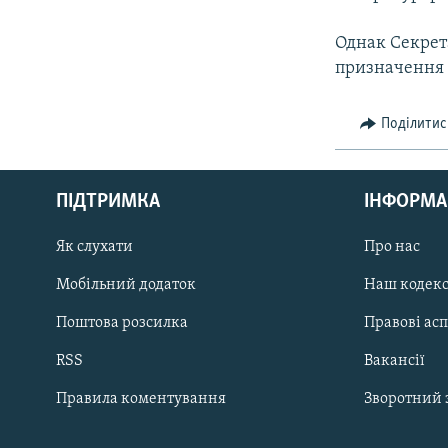
Однак Секрет
призначення т
Поділитис
КРИМ РЕАЛІЇ
РУС
ПІДТРИМКА
ІНФОРМА
УКР
КТАТ
Як слухати
Про нас
Мобільний додаток
Наш кодек
ДОЛУЧАЙСЯ!
Поштова розсилка
Правові ас
RSS
Вакансії
Правила коментування
Зворотний 
Усі сайти RFE/RL