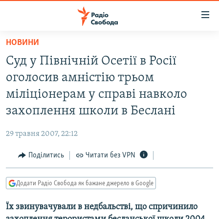
Доступність
посилання
Перейти
НОВИНИ
до
РАДІО СВОБОДА – 70 РОКІВ
Суд у Північній Осетії в Росії
основного
ВСЕ ЗА ДОБУ
матеріалу
оголосив амністію трьом
СТАТТІ
Перейти
міліціонерам у справі навколо
до
ВІЙНА
ПОЛІТИКА
захоплення школи в Беслані
основної
РОСІЙСЬКА «ФІЛЬТРАЦІЯ»
ЕКОНОМІКА
навігації
29 травня 2007, 22:12
Перейти
ДОНБАС.РЕАЛІЇ
СУСПІЛЬСТВО
до
Поділитись
Читати без VPN
КРИМ.РЕАЛІЇ
КУЛЬТУРА
пошуку
ТИ ЯК?
СПОРТ
Додати Радіо Свобода як бажане джерело в Google
СХЕМИ
УКРАЇНА
Їх звинувачували в недбальстві, що спричинило
КИТАЙ.ВИКЛИКИ
СВІТ