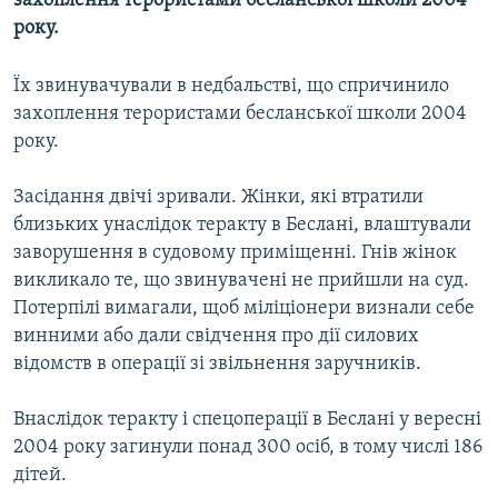
захоплення терористами бесланської школи 2004
МУЛЬТИМЕДІА
року.
ФОТО
Їх звинувачували в недбальстві, що спричинило
СПЕЦПРОЄКТИ
захоплення терористами бесланської школи 2004
ПОДКАСТИ
року.
Засідання двічі зривали. Жінки, які втратили
КРИМ РЕАЛІЇ
близьких унаслідок теракту в Беслані, влаштували
РУС
заворушення в судовому приміщенні. Гнів жінок
УКР
викликало те, що звинувачені не прийшли на суд.
Потерпілі вимагали, щоб міліціонери визнали себе
КТАТ
винними або дали свідчення про дії силових
відомств в операції зі звільнення заручників.
ДОЛУЧАЙСЯ!
Внаслідок теракту і спецоперації в Беслані у вересні
2004 року загинули понад 300 осіб, в тому числі 186
дітей.