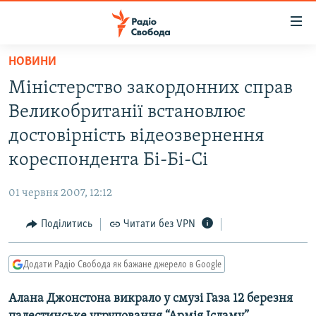
Доступність
посилання
Перейти
НОВИНИ
до
РАДІО СВОБОДА – 70 РОКІВ
Міністерство закордонних справ
основного
ВСЕ ЗА ДОБУ
матеріалу
Великобританії встановлює
СТАТТІ
Перейти
достовірність відеозвернення
до
ВІЙНА
ПОЛІТИКА
кореспондента Бі-Бі-Сі
основної
РОСІЙСЬКА «ФІЛЬТРАЦІЯ»
ЕКОНОМІКА
навігації
01 червня 2007, 12:12
Перейти
ДОНБАС.РЕАЛІЇ
СУСПІЛЬСТВО
до
Поділитись
Читати без VPN
КРИМ.РЕАЛІЇ
КУЛЬТУРА
пошуку
ТИ ЯК?
СПОРТ
Додати Радіо Свобода як бажане джерело в Google
СХЕМИ
УКРАЇНА
Алана Джонстона викрало у смузі Газа 12 березня
КИТАЙ.ВИКЛИКИ
СВІТ