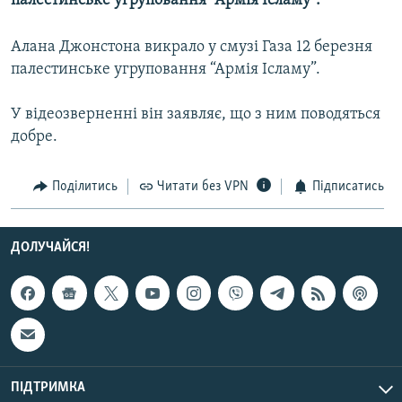
палестинське угруповання “Армія Ісламу”.
МУЛЬТИМЕДІА
Алана Джонстона викрало у смузі Газа 12 березня
ФОТО
палестинське угруповання “Армія Ісламу”.
СПЕЦПРОЄКТИ
ПОДКАСТИ
У відеозверненні він заявляє, що з ним поводяться
добре.
КРИМ РЕАЛІЇ
РУС
Поділитись
Читати без VPN
Підписатись
УКР
ДОЛУЧАЙСЯ!
КТАТ
ДОЛУЧАЙСЯ!
ПІДТРИМКА