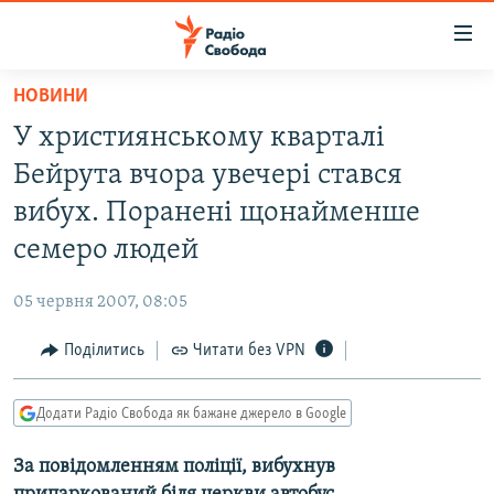
Доступність
посилання
Перейти
НОВИНИ
до
РАДІО СВОБОДА – 70 РОКІВ
У християнському кварталі
основного
ВСЕ ЗА ДОБУ
матеріалу
Бейрута вчора увечері стався
СТАТТІ
Перейти
вибух. Поранені щонайменше
до
ВІЙНА
ПОЛІТИКА
семеро людей
основної
РОСІЙСЬКА «ФІЛЬТРАЦІЯ»
ЕКОНОМІКА
навігації
05 червня 2007, 08:05
Перейти
ДОНБАС.РЕАЛІЇ
СУСПІЛЬСТВО
до
Поділитись
Читати без VPN
КРИМ.РЕАЛІЇ
КУЛЬТУРА
пошуку
ТИ ЯК?
СПОРТ
Додати Радіо Свобода як бажане джерело в Google
СХЕМИ
УКРАЇНА
За повідомленням поліції, вибухнув
КИТАЙ.ВИКЛИКИ
СВІТ