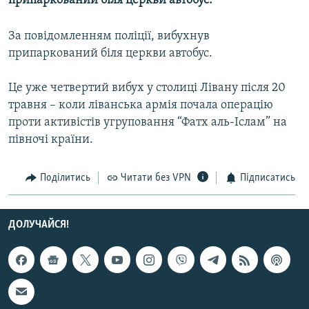
припаркований біля церкви автобус.
МУЛЬТИМЕДІА
За повідомленням поліції, вибухнув
ФОТО
припаркований біля церкви автобус.
СПЕЦПРОЄКТИ
ПОДКАСТИ
Це уже четвертий вибух у столиці Лівану після 20
травня – коли ліванська армія почала операцію
проти активістів угруповання “Фатх аль-Іслам” на
КРИМ РЕАЛІЇ
півночі країни.
РУС
УКР
Поділитись
Читати без VPN
Підписатись
КТАТ
ДОЛУЧАЙСЯ!
ДОЛУЧАЙСЯ!